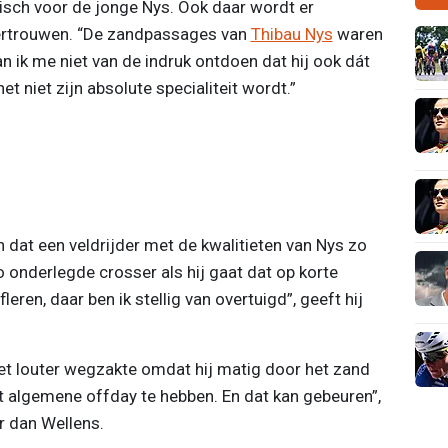
itisch voor de jonge Nys. Ook daar wordt er
ertrouwen. “De zandpassages van
Thibau Nys
waren
n ik me niet van de indruk ontdoen dat hij ook dát
et niet zijn absolute specialiteit wordt.”
n dat een veldrijder met de kwalitieten van Nys zo
o onderlegde crosser als hij gaat dat op korte
ren, daar ben ik stellig van overtuigd”, geeft hij
iet louter wegzakte omdat hij matig door het zand
t algemene offday te hebben. En dat kan gebeuren”,
r dan Wellens.