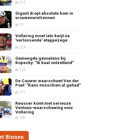
212
Gigant dropt absolute bom in
vrouwenwielrennen
73
Vollering moet iets kwijt na
'verlossende' etappezege
224
Gemengde gevoelens bij
Kopecky: "Ik baal ontzettend"
122
De Cauwer waarschuwt Van der
Poel: "Kans misschien al gehad"
171
Reusser komt met serieuze
Ventoux-waarschuwing voor
Vollering
146
et Binnen