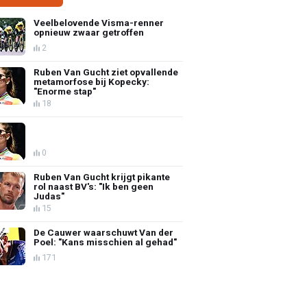
Veelbelovende Visma-renner
opnieuw zwaar getroffen
2
Ruben Van Gucht ziet opvallende
metamorfose bij Kopecky:
"Enorme stap"
18
0
Ruben Van Gucht krijgt pikante
rol naast BV's: "Ik ben geen
Judas"
15
De Cauwer waarschuwt Van der
Poel: "Kans misschien al gehad"
171