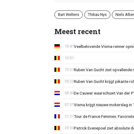
Bart Wellens
Thibau Nys
Niels Alber
Meest recent
Veelbelovende Visma-renner opni
10:41
10:01
Ruben Van Gucht ziet opvallende 
10:01
Ruben Van Gucht krijgt pikante rol
09:23
De Cauwer waarschuwt Van der Po
08:44
Visma krijgt nieuwe mokerslag in 
07:57
Tour de France Femmes: Favoriete
21:21
Patrick Evenepoel ziet absolute 
20:33