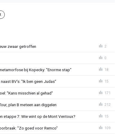
t
euw zwaar getroffen
2
0
metamorfose bij Kopecky: "Enorme stap"
18
 naast BV's: "Ik ben geen Judas"
15
el: "Kans misschien al gehad"
171
Tour, plan B meteen aan diggelen
212
n etappe 7: Wie wint op de Mont Ventoux?
15
doorbraak: "Zo goed voor Remco"
109