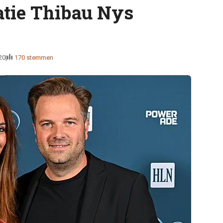
atie Thibau Nys
20
170 stemmen