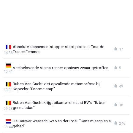
Absolute klassementstopper stapt plots uit Tour de
17
France Femmes
14:38
Veelbelovende Visma-renner opnieuw zwaar getroffen
5
10:41
Ruben Van Gucht ziet opvallende metamorfose bij
49
Kopecky: "Enorme stap"
10:01
Ruben Van Gucht krijgt pikante rol naast BV's: "Ik ben
18
geen Judas"
09:23
De Cauwer waarschuwt Van der Poel: "Kans misschien al
246
gehad"
08:44