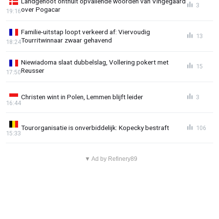
Landgenoot onthult opvallende woorden van Vingegaard
3
over Pogacar
19:16
Familie-uitstap loopt verkeerd af: Viervoudig
13
Tourritwinnaar zwaar gehavend
18:24
Niewiadoma slaat dubbelslag, Vollering pokert met
15
Reusser
17:50
Christen wint in Polen, Lemmen blijft leider
3
16:44
Tourorganisatie is onverbiddelijk: Kopecky bestraft
106
15:33
▼ Ad by Refinery89