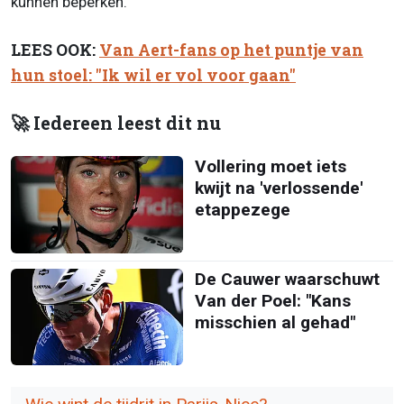
kunnen beperken.
LEES OOK:
Van Aert-fans op het puntje van
hun stoel: "Ik wil er vol voor gaan"
🚀 Iedereen leest dit nu
Vollering moet iets
kwijt na 'verlossende'
etappezege
De Cauwer waarschuwt
Van der Poel: "Kans
misschien al gehad"