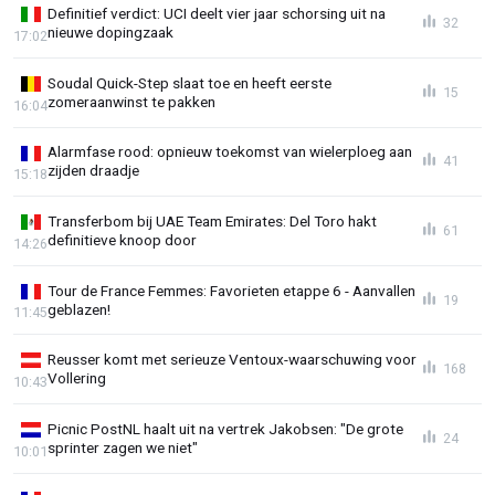
Definitief verdict: UCI deelt vier jaar schorsing uit na
32
nieuwe dopingzaak
17:02
Soudal Quick-Step slaat toe en heeft eerste
15
zomeraanwinst te pakken
16:04
Alarmfase rood: opnieuw toekomst van wielerploeg aan
41
zijden draadje
15:18
Transferbom bij UAE Team Emirates: Del Toro hakt
61
definitieve knoop door
14:26
Tour de France Femmes: Favorieten etappe 6 - Aanvallen
19
geblazen!
11:45
Reusser komt met serieuze Ventoux-waarschuwing voor
168
Vollering
10:43
Picnic PostNL haalt uit na vertrek Jakobsen: "De grote
24
sprinter zagen we niet"
10:01