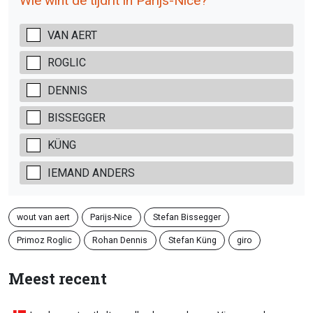
Wie wint de tijdrit in Parijs-Nice?
VAN AERT
ROGLIC
DENNIS
BISSEGGER
KÜNG
IEMAND ANDERS
wout van aert
Parijs-Nice
Stefan Bissegger
Primoz Roglic
Rohan Dennis
Stefan Küng
giro
Meest recent