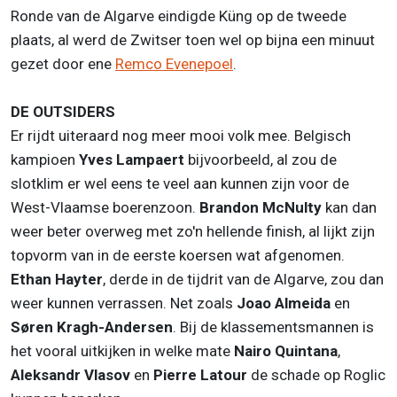
Ronde van de Algarve eindigde Küng op de tweede
plaats, al werd de Zwitser toen wel op bijna een minuut
gezet door ene
Remco Evenepoel
.
DE OUTSIDERS
Er rijdt uiteraard nog meer mooi volk mee. Belgisch
kampioen
Yves Lampaert
bijvoorbeeld, al zou de
slotklim er wel eens te veel aan kunnen zijn voor de
West-Vlaamse boerenzoon.
Brandon McNulty
kan dan
weer beter overweg met zo'n hellende finish, al lijkt zijn
topvorm van in de eerste koersen wat afgenomen.
Ethan Hayter
, derde in de tijdrit van de Algarve, zou dan
weer kunnen verrassen. Net zoals
Joao Almeida
en
Søren Kragh-Andersen
. Bij de klassementsmannen is
het vooral uitkijken in welke mate
Nairo Quintana
,
Aleksandr Vlasov
en
Pierre Latour
de schade op Roglic