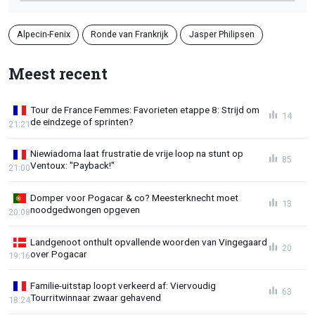
Alpecin-Fenix
Ronde van Frankrijk
Jasper Philipsen
Meest recent
Tour de France Femmes: Favorieten etappe 8: Strijd om
14
de eindzege of sprinten?
21:21
Niewiadoma laat frustratie de vrije loop na stunt op
85
Ventoux: "Payback!"
21:00
Domper voor Pogacar & co? Meesterknecht moet
13
noodgedwongen opgeven
20:08
Landgenoot onthult opvallende woorden van Vingegaard
20
over Pogacar
19:16
Familie-uitstap loopt verkeerd af: Viervoudig
63
Tourritwinnaar zwaar gehavend
18:24