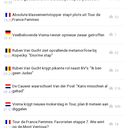
15:33
Absolute klassementstopper stapt plots uit Tour de
32
France Femmes
14:38
Veelbelovende Visma-renner opnieuw zwaar getroffen
7
10:41
Ruben Van Gucht ziet opvallende metamorfose bij
65
Kopecky: "Enorme stap"
10:01
Ruben Van Gucht krijgt pikante rol naast BV's: "Ik ben
23
geen Judas"
09:23
De Cauwer waarschuwt Van der Poel: "Kans misschien al
316
gehad"
08:44
Visma krijgt nieuwe mokerslag in Tour, plan B meteen aan
440
diggelen
07:57
Tour de France Femmes: Favorieten etappe 7: Wie wint
18
op de Mont Ventoux?
21:21