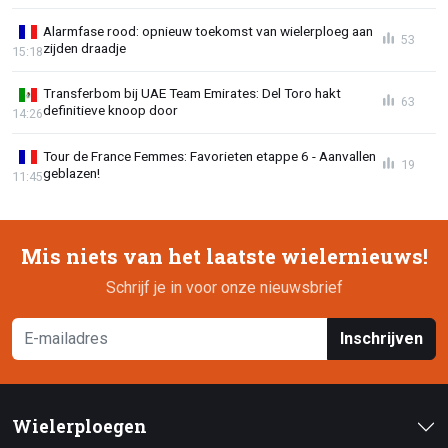
Alarmfase rood: opnieuw toekomst van wielerploeg aan
53
zijden draadje
15:18
Transferbom bij UAE Team Emirates: Del Toro hakt
63
definitieve knoop door
14:26
Tour de France Femmes: Favorieten etappe 6 - Aanvallen
19
geblazen!
11:45
Mis niets van het laatste wielernieuws!
Schrijf je in voor onze nieuwsbrief
Inschrijven
Wielerploegen