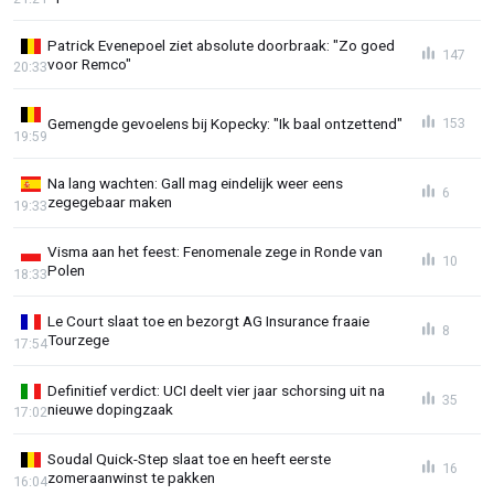
Patrick Evenepoel ziet absolute doorbraak: "Zo goed
147
voor Remco"
20:33
Gemengde gevoelens bij Kopecky: "Ik baal ontzettend"
153
19:59
Na lang wachten: Gall mag eindelijk weer eens
6
zegegebaar maken
19:33
Visma aan het feest: Fenomenale zege in Ronde van
10
Polen
18:33
Le Court slaat toe en bezorgt AG Insurance fraaie
8
Tourzege
17:54
Definitief verdict: UCI deelt vier jaar schorsing uit na
35
nieuwe dopingzaak
17:02
Soudal Quick-Step slaat toe en heeft eerste
16
zomeraanwinst te pakken
16:04