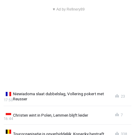
▼ Ad by Refinery89
Niewiadoma slaat dubbelslag, Vollering pokert met
23
Reusser
17:50
Christen wint in Polen, Lemmen blijft leider
7
16:44
Tourorganisatie is onverbiddelijk: Kopecky bestraft
338