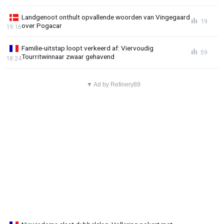
Landgenoot onthult opvallende woorden van Vingegaard
19
over Pogacar
19:16
Familie-uitstap loopt verkeerd af: Viervoudig
59
Tourritwinnaar zwaar gehavend
18:24
▼ Ad by Refinery89