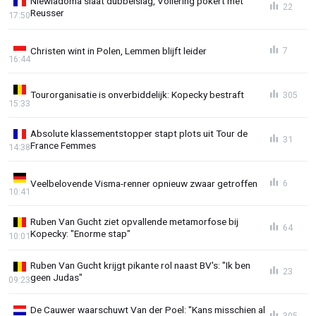
Niewiadoma slaat dubbelslag, Vollering pokert met
22
Reusser
17:50
Christen wint in Polen, Lemmen blijft leider
7
16:44
Tourorganisatie is onverbiddelijk: Kopecky bestraft
305
15:33
Absolute klassementstopper stapt plots uit Tour de
31
France Femmes
14:38
Veelbelovende Visma-renner opnieuw zwaar getroffen
6
10:41
Ruben Van Gucht ziet opvallende metamorfose bij
64
Kopecky: "Enorme stap"
10:01
Ruben Van Gucht krijgt pikante rol naast BV's: "Ik ben
23
geen Judas"
09:23
De Cauwer waarschuwt Van der Poel: "Kans misschien al
305