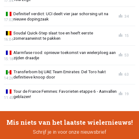
17:54
Definitief verdict: UCI deelt vier jaar schorsing uit na
34
nieuwe dopingzaak
17:02
Soudal Quick-Step slaat toe en heeft eerste
15
zomeraanwinst te pakken
16:04
Alarmfase rood: opnieuw toekomst van wielerploeg aan
53
zijden draadje
15:18
Transferbom bij UAE Team Emirates: Del Toro hakt
63
definitieve knoop door
14:26
Tour de France Femmes: Favorieten etappe 6 - Aanvallen
19
geblazen!
11:45
Mis niets van het laatste wielernieuws!
Schrijf je in voor onze nieuwsbrief