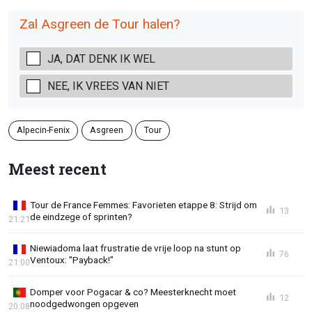
Zal Asgreen de Tour halen?
JA, DAT DENK IK WEL
NEE, IK VREES VAN NIET
Alpecin-Fenix
Asgreen
Tour
Meest recent
Tour de France Femmes: Favorieten etappe 8: Strijd om
13
de eindzege of sprinten?
21:21
Niewiadoma laat frustratie de vrije loop na stunt op
76
Ventoux: "Payback!"
21:00
Domper voor Pogacar & co? Meesterknecht moet
12
noodgedwongen opgeven
20:08