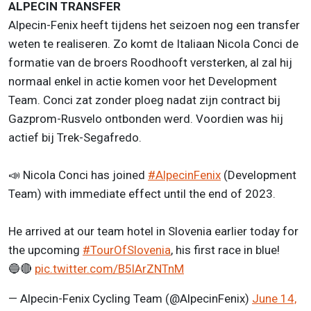
ALPECIN TRANSFER
Alpecin-Fenix heeft tijdens het seizoen nog een transfer
weten te realiseren. Zo komt de Italiaan Nicola Conci de
formatie van de broers Roodhooft versterken, al zal hij
normaal enkel in actie komen voor het Development
Team. Conci zat zonder ploeg nadat zijn contract bij
Gazprom-Rusvelo ontbonden werd. Voordien was hij
actief bij Trek-Segafredo.
📣 Nicola Conci has joined
#AlpecinFenix
(Development
Team) with immediate effect until the end of 2023.
He arrived at our team hotel in Slovenia earlier today for
the upcoming
#TourOfSlovenia
, his first race in blue!
🔵🔴
pic.twitter.com/B5lArZNTnM
— Alpecin-Fenix Cycling Team (@AlpecinFenix)
June 14,