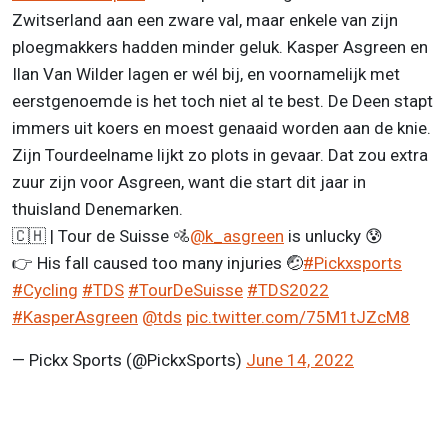
Zwitserland aan een zware val, maar enkele van zijn
ploegmakkers hadden minder geluk. Kasper Asgreen en
Ilan Van Wilder lagen er wél bij, en voornamelijk met
eerstgenoemde is het toch niet al te best. De Deen stapt
immers uit koers en moest genaaid worden aan de knie.
Zijn Tourdeelname lijkt zo plots in gevaar. Dat zou extra
zuur zijn voor Asgreen, want die start dit jaar in
thuisland Denemarken.
🇨🇭 | Tour de Suisse 🚵
@k_asgreen
is unlucky 😰
👉 His fall caused too many injuries 🤕
#Pickxsports
#Cycling
#TDS
#TourDeSuisse
#TDS2022
#KasperAsgreen
@tds
pic.twitter.com/75M1tJZcM8
— Pickx Sports (@PickxSports)
June 14, 2022