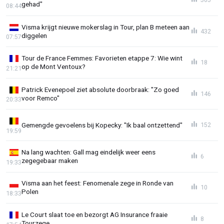
gehad"
08:44
Visma krijgt nieuwe mokerslag in Tour, plan B meteen aan
432
diggelen
07:57
Tour de France Femmes: Favorieten etappe 7: Wie wint
18
op de Mont Ventoux?
21:21
Patrick Evenepoel ziet absolute doorbraak: "Zo goed
146
voor Remco"
20:33
Gemengde gevoelens bij Kopecky: "Ik baal ontzettend"
152
19:59
Na lang wachten: Gall mag eindelijk weer eens
6
zegegebaar maken
19:33
Visma aan het feest: Fenomenale zege in Ronde van
10
Polen
18:33
Le Court slaat toe en bezorgt AG Insurance fraaie
8
Tourzege