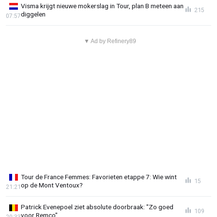
Visma krijgt nieuwe mokerslag in Tour, plan B meteen aan
215
diggelen
07:57
▼ Ad by Refinery89
Tour de France Femmes: Favorieten etappe 7: Wie wint
15
op de Mont Ventoux?
21:21
Patrick Evenepoel ziet absolute doorbraak: "Zo goed
109
voor Remco"
20:33