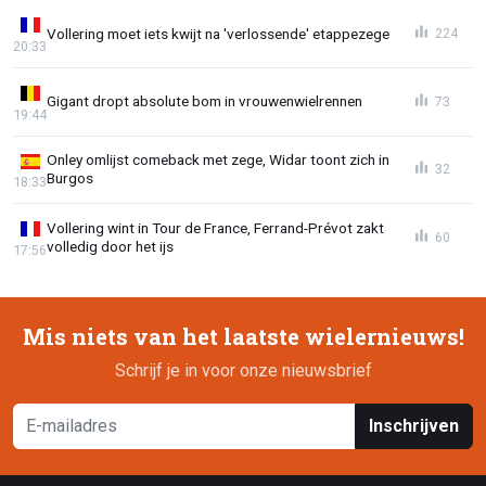
Vollering moet iets kwijt na 'verlossende' etappezege
224
20:33
Gigant dropt absolute bom in vrouwenwielrennen
73
19:44
Onley omlijst comeback met zege, Widar toont zich in
32
Burgos
18:33
Vollering wint in Tour de France, Ferrand-Prévot zakt
60
volledig door het ijs
17:56
Mis niets van het laatste wielernieuws!
Schrijf je in voor onze nieuwsbrief
Inschrijven