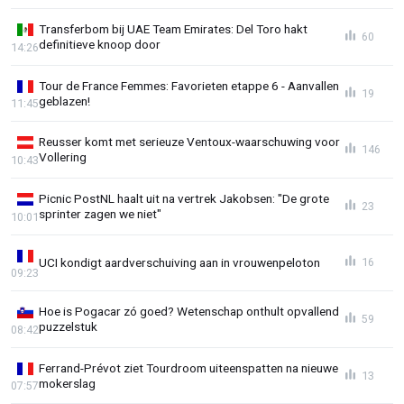
Transferbom bij UAE Team Emirates: Del Toro hakt
60
definitieve knoop door
14:26
Tour de France Femmes: Favorieten etappe 6 - Aanvallen
19
geblazen!
11:45
Reusser komt met serieuze Ventoux-waarschuwing voor
146
Vollering
10:43
Picnic PostNL haalt uit na vertrek Jakobsen: "De grote
23
sprinter zagen we niet"
10:01
UCI kondigt aardverschuiving aan in vrouwenpeloton
16
09:23
Hoe is Pogacar zó goed? Wetenschap onthult opvallend
59
puzzelstuk
08:42
Ferrand-Prévot ziet Tourdroom uiteenspatten na nieuwe
13
mokerslag
07:57