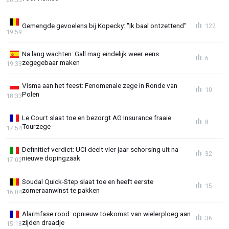
Gemengde gevoelens bij Kopecky: "Ik baal ontzettend"
122
19:59
Na lang wachten: Gall mag eindelijk weer eens
6
zegegebaar maken
19:33
Visma aan het feest: Fenomenale zege in Ronde van
10
Polen
18:33
Le Court slaat toe en bezorgt AG Insurance fraaie
8
Tourzege
17:54
Definitief verdict: UCI deelt vier jaar schorsing uit na
32
nieuwe dopingzaak
17:02
Soudal Quick-Step slaat toe en heeft eerste
15
zomeraanwinst te pakken
16:04
Alarmfase rood: opnieuw toekomst van wielerploeg aan
36
zijden draadje
15:18