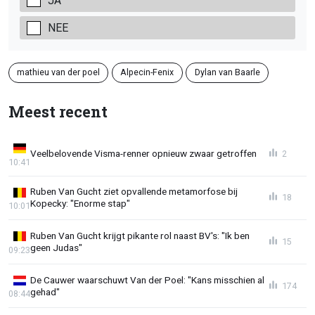
JA
NEE
mathieu van der poel
Alpecin-Fenix
Dylan van Baarle
Meest recent
Veelbelovende Visma-renner opnieuw zwaar getroffen
2
10:41
Ruben Van Gucht ziet opvallende metamorfose bij
18
Kopecky: "Enorme stap"
10:01
Ruben Van Gucht krijgt pikante rol naast BV's: "Ik ben
15
geen Judas"
09:23
De Cauwer waarschuwt Van der Poel: "Kans misschien al
174
gehad"
08:44