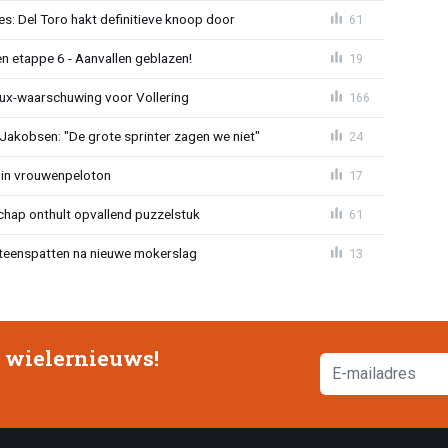
s: Del Toro hakt definitieve knoop door
61
n etappe 6 - Aanvallen geblazen!
19
ux-waarschuwing voor Vollering
166
 Jakobsen: "De grote sprinter zagen we niet"
24
 in vrouwenpeloton
17
hap onthult opvallend puzzelstuk
61
iteenspatten na nieuwe mokerslag
13
e wielernieuws!