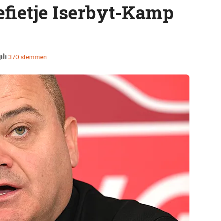
efietje Iserbyt-Kamp
370 stemmen