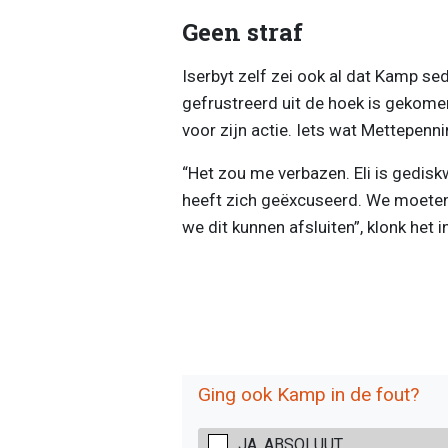
Geen straf
Iserbyt zelf zei ook al dat Kamp sed
gefrustreerd uit de hoek is gekomen
voor zijn actie. Iets wat Mettepenn
“Het zou me verbazen. Eli is gediskw
heeft zich geëxcuseerd. We moeten 
we dit kunnen afsluiten”, klonk het 
Ging ook Kamp in de fout?
JA, ABSOLUUT