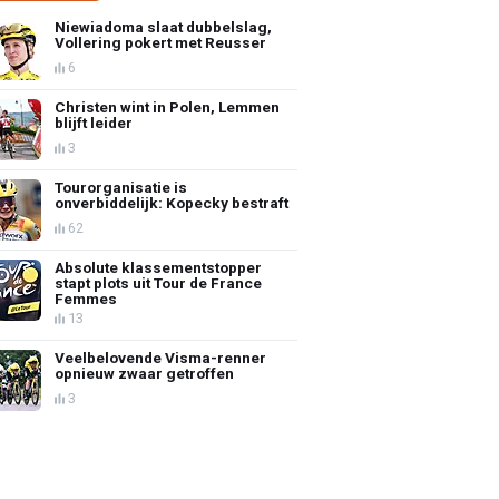
Niewiadoma slaat dubbelslag,
Vollering pokert met Reusser
6
Christen wint in Polen, Lemmen
blijft leider
3
Tourorganisatie is
onverbiddelijk: Kopecky bestraft
62
Absolute klassementstopper
stapt plots uit Tour de France
Femmes
13
Veelbelovende Visma-renner
opnieuw zwaar getroffen
3