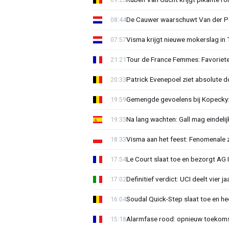
De Cauwer waarschuwt Van der Po
08:44
Visma krijgt nieuwe mokerslag in 
07:57
Tour de France Femmes: Favoriete
21:21
Patrick Evenepoel ziet absolute 
20:33
Gemengde gevoelens bij Kopecky: 
19:59
Na lang wachten: Gall mag eindel
19:33
Visma aan het feest: Fenomenale 
18:33
Le Court slaat toe en bezorgt AG 
17:54
Definitief verdict: UCI deelt vier 
17:02
Soudal Quick-Step slaat toe en h
16:04
Alarmfase rood: opnieuw toekomst
15:18