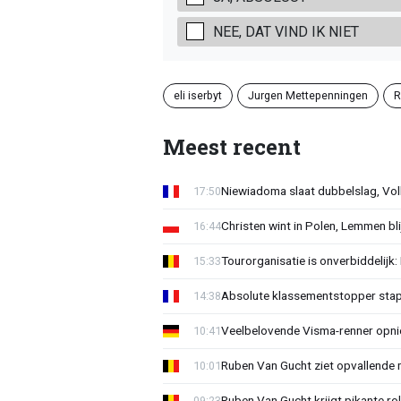
NEE, DAT VIND IK NIET
eli iserbyt
Jurgen Mettepenningen
R
Meest recent
Niewiadoma slaat dubbelslag, Vol
17:50
Christen wint in Polen, Lemmen blij
16:44
Tourorganisatie is onverbiddelijk
15:33
Absolute klassementstopper stap
14:38
Veelbelovende Visma-renner opni
10:41
Ruben Van Gucht ziet opvallende 
10:01
Ruben Van Gucht krijgt pikante rol
09:23