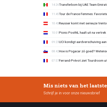
Transferbom bij UAE Team Emirate
14:26
Tour de France Femmes: Favoriete
11:45
Reusser komt met serieuze Vento
10:43
Picnic PostNL haalt uit na vertrek
10:01
UCI kondigt aardverschuiving aan
09:23
Hoe is Pogacar zó goed? Wetensc
08:42
Ferrand-Prévot ziet Tourdroom u
07:57
Mis niets van het laatst
Schrijf je in voor onze nieuwsbrief