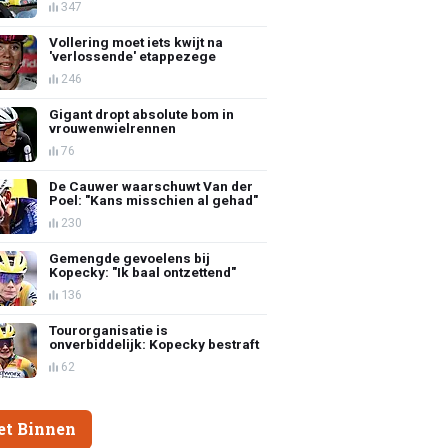
347
Vollering moet iets kwijt na
'verlossende' etappezege
246
Gigant dropt absolute bom in
vrouwenwielrennen
76
De Cauwer waarschuwt Van der
Poel: "Kans misschien al gehad"
230
Gemengde gevoelens bij
Kopecky: "Ik baal ontzettend"
136
Tourorganisatie is
onverbiddelijk: Kopecky bestraft
62
et Binnen