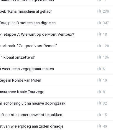
el: "Kans misschien al gehad"
230
Tour, plan B meteen aan diggelen
347
n etappe 7: Wie wint op de Mont Ventoux?
18
doorbraak: "Zo goed voor Remco"
120
"Ik baal ontzettend"
136
ijk weer eens zegegebaar maken
6
zege in Ronde van Polen
10
Insurance fraaie Tourzege
8
jaar schorsing uit na nieuwe dopingzaak
32
eeft eerste zomeraanwinst te pakken
15
 van wielerploeg aan zijden draadje
40