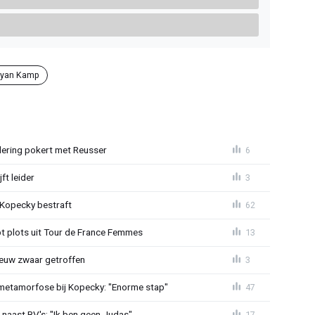
yan Kamp
lering pokert met Reusser
6
ft leider
3
: Kopecky bestraft
62
t plots uit Tour de France Femmes
13
euw zwaar getroffen
3
metamorfose bij Kopecky: "Enorme stap"
47
 naast BV's: "Ik ben geen Judas"
17