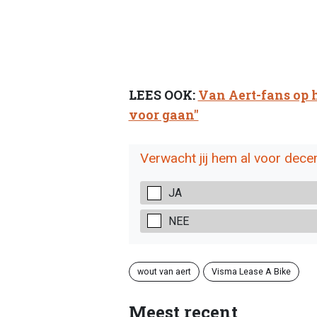
LEES OOK:
Van Aert-fans op h
voor gaan"
Verwacht jij hem al voor dece
JA
NEE
wout van aert
Visma Lease A Bike
Meest recent