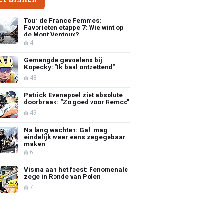
Tour de France Femmes:
Favorieten etappe 7: Wie wint op
de Mont Ventoux?
4
Gemengde gevoelens bij
Kopecky: "Ik baal ontzettend"
48
Patrick Evenepoel ziet absolute
doorbraak: "Zo goed voor Remco"
49
Na lang wachten: Gall mag
eindelijk weer eens zegegebaar
maken
6
Visma aan het feest: Fenomenale
zege in Ronde van Polen
7