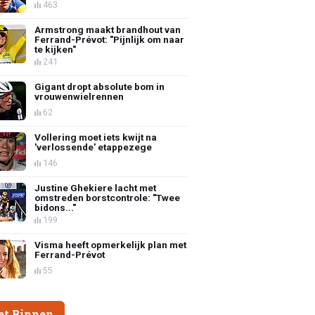
463
Armstrong maakt brandhout van
Ferrand-Prévot: "Pijnlijk om naar
te kijken"
241
Gigant dropt absolute bom in
vrouwenwielrennen
62
Vollering moet iets kwijt na
'verlossende' etappezege
146
Justine Ghekiere lacht met
omstreden borstcontrole: "Twee
bidons..."
199
Visma heeft opmerkelijk plan met
Ferrand-Prévot
55
et Binnen