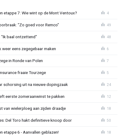
n etappe 7: Wie wint op de Mont Ventoux?
4
doorbraak: "Zo goed voor Remco"
49
"Ik baal ontzettend"
48
ijk weer eens zegegebaar maken
6
zege in Ronde van Polen
7
Insurance fraaie Tourzege
5
jaar schorsing uit na nieuwe dopingzaak
24
eeft eerste zomeraanwinst te pakken
12
 van wielerploeg aan zijden draadje
18
s: Del Toro hakt definitieve knoop door
50
n etappe 6 - Aanvallen geblazen!
18