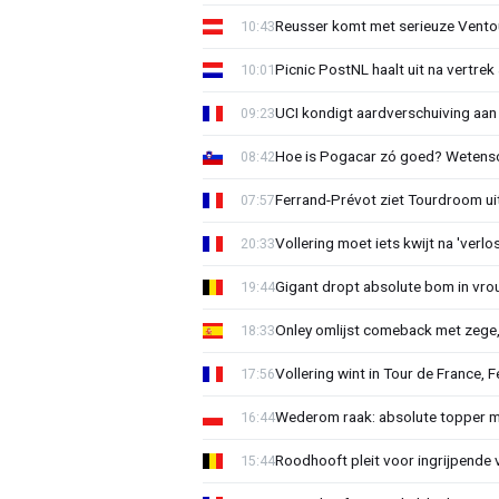
Reusser komt met serieuze Vento
10:43
Picnic PostNL haalt uit na vertrek
10:01
UCI kondigt aardverschuiving aan
09:23
Hoe is Pogacar zó goed? Wetensc
08:42
Ferrand-Prévot ziet Tourdroom u
07:57
Vollering moet iets kwijt na 'ver
20:33
Gigant dropt absolute bom in vr
19:44
Onley omlijst comeback met zege,
18:33
Vollering wint in Tour de France, F
17:56
Wederom raak: absolute topper m
16:44
Roodhooft pleit voor ingrijpende 
15:44