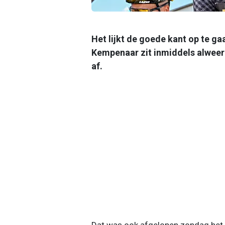
Het lijkt de goede kant op te ga
Kempenaar zit inmiddels alweer o
af.
Dat was ook afgelopen zondag het ge