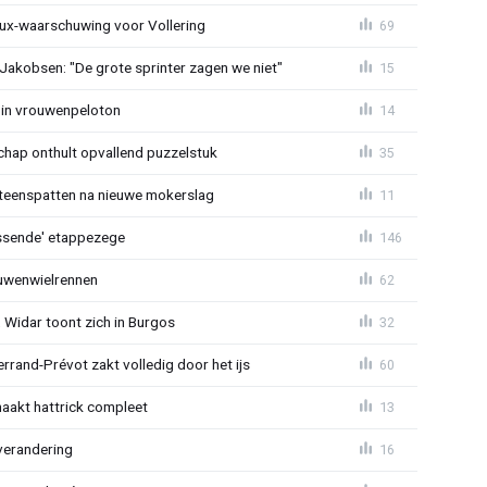
ux-waarschuwing voor Vollering
69
 Jakobsen: "De grote sprinter zagen we niet"
15
 in vrouwenpeloton
14
hap onthult opvallend puzzelstuk
35
iteenspatten na nieuwe mokerslag
11
lossende' etappezege
146
ouwenwielrennen
62
 Widar toont zich in Burgos
32
errand-Prévot zakt volledig door het ijs
60
aakt hattrick compleet
13
verandering
16