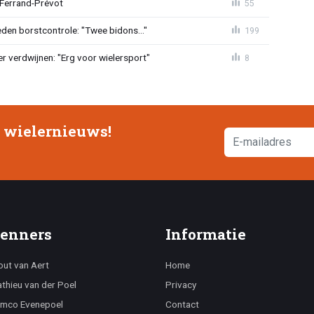
 Ferrand-Prévot
55
den borstcontrole: "Twee bidons..."
199
r verdwijnen: "Erg voor wielersport"
8
e wielernieuws!
enners
Informatie
ut van Aert
Home
thieu van der Poel
Privacy
mco Evenepoel
Contact