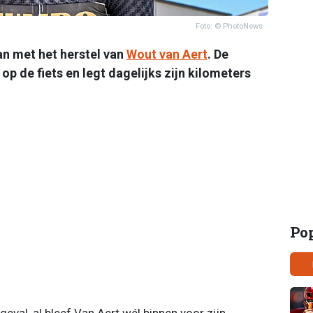
Foto: © PhotoNews
an met het herstel van
Wout van Aert
. De
p de fiets en legt dagelijks zijn kilometers
Po
val, al bleef Van Aert wél binnen voor zijn