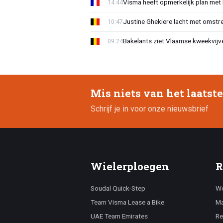
Visma heeft opmerkelijk plan met
14:44
Justine Ghekiere lacht met omstre
10:47
Bakelants ziet Vlaamse kweekvijve
09:24
Mis niets van het laatst
Schrijf je in voor onze nieuwsbrief
Wielerploegen
R
Soudal Quick-Step
Wo
Team Visma Lease a Bike
Ma
UAE Team Emirates
Re