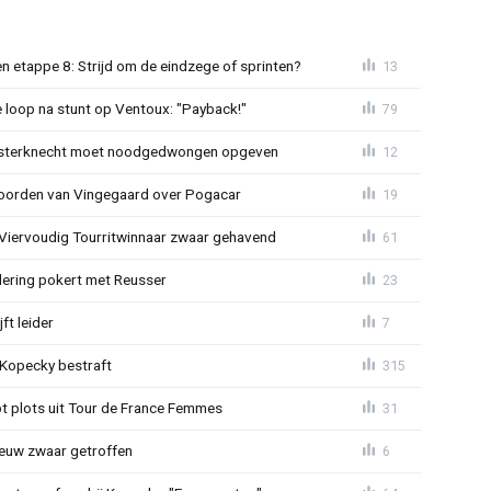
 etappe 8: Strijd om de eindzege of sprinten?
13
e loop na stunt op Ventoux: "Payback!"
79
sterknecht moet noodgedwongen opgeven
12
oorden van Vingegaard over Pogacar
19
: Viervoudig Tourritwinnaar zwaar gehavend
61
lering pokert met Reusser
23
ft leider
7
: Kopecky bestraft
315
t plots uit Tour de France Femmes
31
euw zwaar getroffen
6