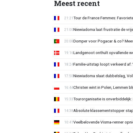
Meest recent
Tour de France Femmes: Favorieten
21:21
Niewiadoma laat frustratie de vrij
21:00
Domper voor Pogacar & co? Mee
20:08
Landgenoot onthult opvallende w
19:16
Familie-uitstap loopt verkeerd af
18:24
Niewiadoma slaat dubbelslag, Vol
17:50
Christen wint in Polen, Lemmen blij
16:44
Tourorganisatie is onverbiddelijk
15:33
Absolute klassementstopper stap
14:38
Veelbelovende Visma-renner opni
10:41