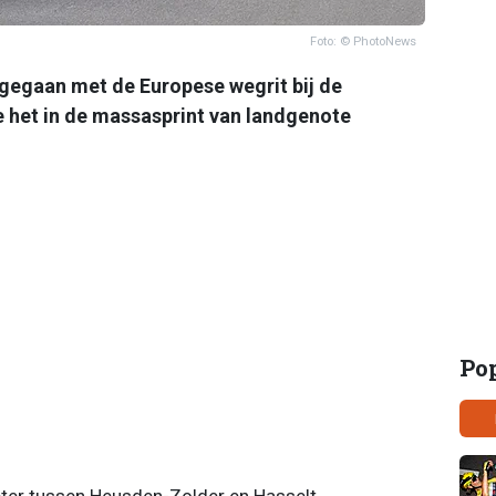
Foto: © PhotoNews
l gegaan met de Europese wegrit bij de
 het in de massasprint van landgenote
Po
ter tussen Heusden-Zolder en Hasselt