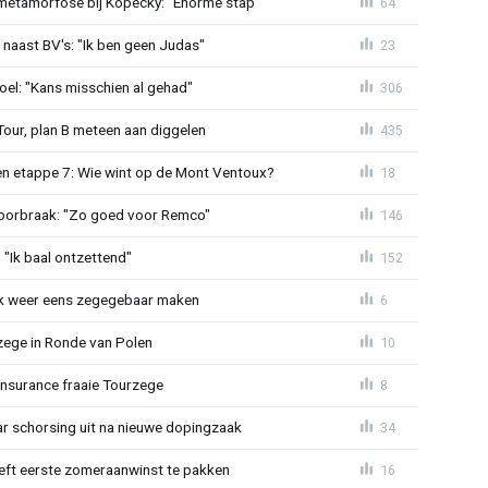
metamorfose bij Kopecky: "Enorme stap"
64
 naast BV's: "Ik ben geen Judas"
23
el: "Kans misschien al gehad"
306
Tour, plan B meteen aan diggelen
435
n etappe 7: Wie wint op de Mont Ventoux?
18
doorbraak: "Zo goed voor Remco"
146
"Ik baal ontzettend"
152
ijk weer eens zegegebaar maken
6
zege in Ronde van Polen
10
Insurance fraaie Tourzege
8
jaar schorsing uit na nieuwe dopingzaak
34
eeft eerste zomeraanwinst te pakken
16