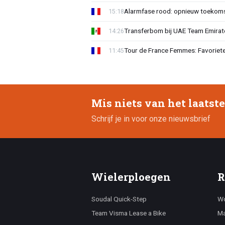
Alarmfase rood: opnieuw toekomst
15:18
Transferbom bij UAE Team Emirate
14:26
Tour de France Femmes: Favoriete
11:45
Mis niets van het laatst
Schrijf je in voor onze nieuwsbrief
Wielerploegen
R
Soudal Quick-Step
Wo
Team Visma Lease a Bike
Ma