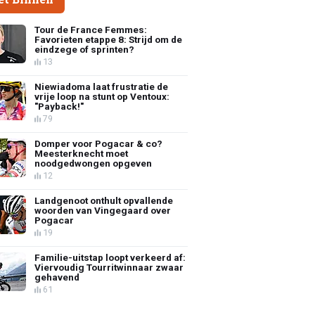
Tour de France Femmes:
Favorieten etappe 8: Strijd om de
eindzege of sprinten?
13
Niewiadoma laat frustratie de
vrije loop na stunt op Ventoux:
"Payback!"
79
Domper voor Pogacar & co?
Meesterknecht moet
noodgedwongen opgeven
12
Landgenoot onthult opvallende
woorden van Vingegaard over
Pogacar
19
Familie-uitstap loopt verkeerd af:
Viervoudig Tourritwinnaar zwaar
gehavend
61