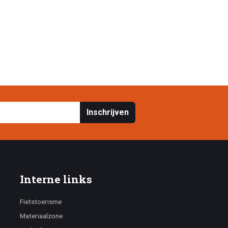
Inschrijven
Interne links
Fietstoerisme
Materiaalzone