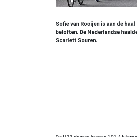
Sofie van Rooijen is aan de haa
beloften. De Nederlandse haalde
Scarlett Souren.
De U23 dames kregen 101,4 kilome