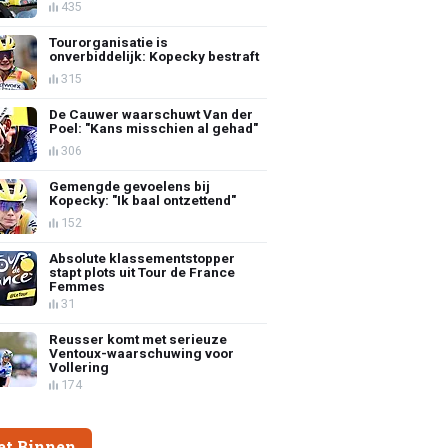
435
Tourorganisatie is
onverbiddelijk: Kopecky bestraft
315
De Cauwer waarschuwt Van der
Poel: "Kans misschien al gehad"
306
Gemengde gevoelens bij
Kopecky: "Ik baal ontzettend"
152
Absolute klassementstopper
stapt plots uit Tour de France
Femmes
31
Reusser komt met serieuze
Ventoux-waarschuwing voor
Vollering
174
et Binnen