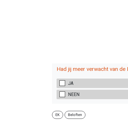
Had jij meer verwacht van de
JA
NEEN
EK
Beloften