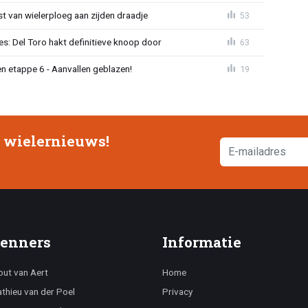
 van wielerploeg aan zijden draadje
53
s: Del Toro hakt definitieve knoop door
63
n etappe 6 - Aanvallen geblazen!
19
e wielernieuws!
enners
Informatie
ut van Aert
Home
thieu van der Poel
Privacy