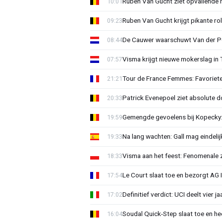
Ruben Van Gucht ziet opvallende 
10:01
Ruben Van Gucht krijgt pikante rol
09:23
De Cauwer waarschuwt Van der Po
08:44
Visma krijgt nieuwe mokerslag in 
07:57
Tour de France Femmes: Favoriete
21:21
Patrick Evenepoel ziet absolute 
20:33
Gemengde gevoelens bij Kopecky: 
19:59
Na lang wachten: Gall mag eindel
19:33
Visma aan het feest: Fenomenale 
18:33
Le Court slaat toe en bezorgt AG 
17:54
Definitief verdict: UCI deelt vier 
17:02
Soudal Quick-Step slaat toe en h
16:04