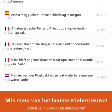
Femmes
20:44
Visma mag juichen: Fraaie dubbelslag in Burgos
115
19:44
'Amateuristische' Ferrand-Prévot doet opvallende
371
uitspraak
18:44
Reusser slaat grote slag in Tour en deelt concurrentie
58
stevige tik uit
18:03
Milan blijft ongenaakbaar en slaat opnieuw toe in Ronde
4
van Polen
16:36
Mathieu van der Poel pakt uit en laat wielerfans opnieuw
1070
watertanden
16:06
Mis niets van het laatste wielernieuws!
Schrijf je in voor onze nieuwsbrief