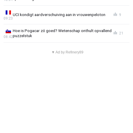
UCI kondigt aardverschuiving aan in vrouwenpeloton
9
09:23
Hoe is Pogacar zó goed? Wetenschap onthult opvallend
21
puzzelstuk
08:42
▼ Ad by Refinery89