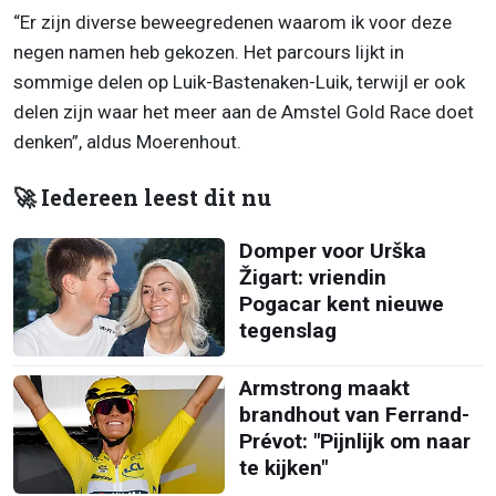
“Er zijn diverse beweegredenen waarom ik voor deze
negen namen heb gekozen. Het parcours lijkt in
sommige delen op Luik-Bastenaken-Luik, terwijl er ook
delen zijn waar het meer aan de Amstel Gold Race doet
denken”, aldus Moerenhout.
🚀 Iedereen leest dit nu
Domper voor Urška
Žigart: vriendin
Pogacar kent nieuwe
tegenslag
Armstrong maakt
brandhout van Ferrand-
Prévot: "Pijnlijk om naar
te kijken"