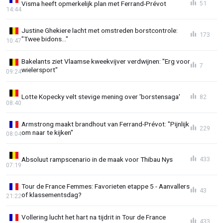
Visma heeft opmerkelijk plan met Ferrand-Prévot
51
14:44
Justine Ghekiere lacht met omstreden borstcontrole:
173
"Twee bidons..."
10:47
Bakelants ziet Vlaamse kweekvijver verdwijnen: "Erg voor
7
wielersport"
09:24
Lotte Kopecky velt stevige mening over 'borstensaga'
82
08:40
Armstrong maakt brandhout van Ferrand-Prévot: "Pijnlijk
229
om naar te kijken"
08:04
Absoluut rampscenario in de maak voor Thibau Nys
433
07:19
Tour de France Femmes: Favorieten etappe 5 - Aanvallers
43
of klassementsdag?
21:22
Vollering lucht het hart na tijdrit in Tour de France
433