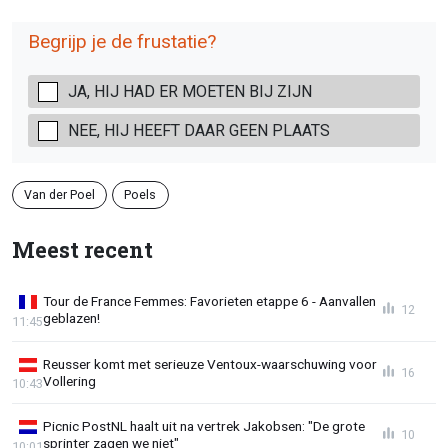
Begrijp je de frustatie?
JA, HIJ HAD ER MOETEN BIJ ZIJN
NEE, HIJ HEEFT DAAR GEEN PLAATS
Van der Poel
Poels
Meest recent
Tour de France Femmes: Favorieten etappe 6 - Aanvallen
12
geblazen!
11:45
Reusser komt met serieuze Ventoux-waarschuwing voor
16
Vollering
10:43
Picnic PostNL haalt uit na vertrek Jakobsen: "De grote
10
sprinter zagen we niet"
10:01