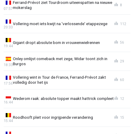
Ferrand-Prévot ziet Tourdroom uiteenspatten na nieuwe
8
mokerslag
07:57
Vollering moet iets kwijt na 'verlossende' etappezege
112
20:33
Gigant dropt absolute bom in vrouwenwielrennen
56
19:44
Onley omlijst comeback met zege, Widar toont zich in
29
Burgos
18:33
Vollering wint in Tour de France, Ferrand-Prévot zakt
60
volledig door het ijs
17:56
Wederom raak: absolute topper maakt hattrick compleet
12
16:44
Roodhooft pleit voor ingrijpende verandering
15
15:44