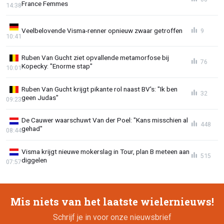
France Femmes
14:38
Veelbelovende Visma-renner opnieuw zwaar getroffen
9
10:41
Ruben Van Gucht ziet opvallende metamorfose bij
76
Kopecky: "Enorme stap"
10:01
Ruben Van Gucht krijgt pikante rol naast BV's: "Ik ben
32
geen Judas"
09:23
De Cauwer waarschuwt Van der Poel: "Kans misschien al
448
gehad"
08:44
Visma krijgt nieuwe mokerslag in Tour, plan B meteen aan
515
diggelen
07:57
Mis niets van het laatste wielernieuws!
Schrijf je in voor onze nieuwsbrief