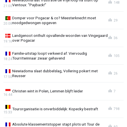
148
Ventoux: "Payback!"
21:00
Domper voor Pogacar & co? Meesterknecht moet
29
noodgedwongen opgeven
20:08
Landgenoot onthult opvallende woorden van Vingegaard
36
over Pogacar
19:16
Familie-uitstap loopt verkeerd af: Viervoudig
105
Tourritwinnaar zwaar gehavend
18:24
Niewiadoma slaat dubbelslag, Vollering pokert met
26
Reusser
17:50
Christen wint in Polen, Lemmen blijft leider
7
16:44
Tourorganisatie is onverbiddelijk: Kopecky bestraft
798
15:33
Absolute klassementstopper stapt plots uit Tour de
60