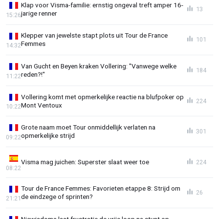
Klap voor Visma-familie: ernstig ongeval treft amper 16-
13
jarige renner
15:26
Klepper van jewelste stapt plots uit Tour de France
101
Femmes
14:32
Van Gucht en Beyen kraken Vollering: "Vanwege welke
184
reden?!"
11:22
Vollering komt met opmerkelijke reactie na blufpoker op
224
Mont Ventoux
10:22
Grote naam moet Tour onmiddellijk verlaten na
301
opmerkelijke strijd
09:22
Visma mag juichen: Superster slaat weer toe
224
08:22
Tour de France Femmes: Favorieten etappe 8: Strijd om
26
de eindzege of sprinten?
21:21
Niewiadoma laat frustratie de vrije loop na stunt op