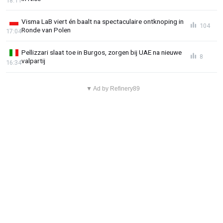
18:11
Visma LaB viert én baalt na spectaculaire ontknoping in
104
Ronde van Polen
17:04
Pellizzari slaat toe in Burgos, zorgen bij UAE na nieuwe
8
valpartij
16:34
▼ Ad by Refinery89