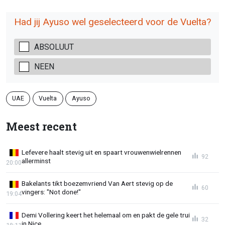
Had jij Ayuso wel geselecteerd voor de Vuelta?
ABSOLUUT
NEEN
UAE
Vuelta
Ayuso
Meest recent
Lefevere haalt stevig uit en spaart vrouwenwielrennen
92
allerminst
20:00
Bakelants tikt boezemvriend Van Aert stevig op de
60
vingers: "Not done!"
19:04
Demi Vollering keert het helemaal om en pakt de gele trui
32
in Nice