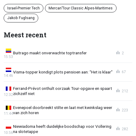
Israel-Premier Tech
Mercan’Tour Classic Alpes-Maritimes
Jakob Fuglsang
Meest recent
Buitrago maakt onverwachte toptransfer
2
15:53
Visma-topper kondigt plots pensioen aan: “Het is klaar”
67
14:46
Ferrand-Prévot onthult oorzaak Tour-opgave en spaart
212
zichzelf niet
12:32
Evenepoel doorbreekt stilte en laat met kwinkslag weer
223
van zich horen
11:44
Niewiadoma heeft duidelijke boodschap voor Vollering
282
na slotetappe
10:56