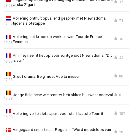
17
Urska Zigart
08:08
Vollering onthult opvallend gesprek met Niewiadoma
71
tijdens slotetappe
07:12
Vollering zet kroon op werk en wint Tour de France
16
Femmes
19:08
Phinney neemt het op voor echtgenoot Niewiadoma: “Dit
44
is vuil"
18:33
Groot drama: Belg moet Vuelta missen
80
17:33
Jonge Belgische wielrenster betrokken bij zwaar ongeval
0
17:03
Vollering vertelt iets apart voor start laatste Tourrit
157
16:33
Vingegaard sneert naar Pogacar: "Word moedeloos van
28