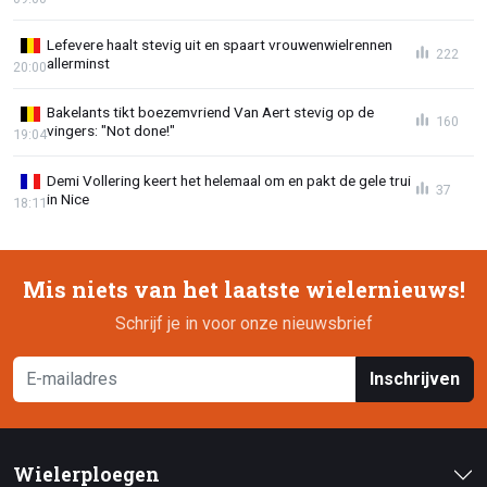
Lefevere haalt stevig uit en spaart vrouwenwielrennen
222
allerminst
20:00
Bakelants tikt boezemvriend Van Aert stevig op de
160
vingers: "Not done!"
19:04
Demi Vollering keert het helemaal om en pakt de gele trui
37
in Nice
18:11
Mis niets van het laatste wielernieuws!
Schrijf je in voor onze nieuwsbrief
Inschrijven
Wielerploegen