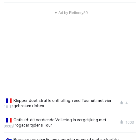
▼ Ad by Refinery89
Klepper doet straffe onthulling: reed Tour uit met vier
4
gebroken ribben
10:12
Onthuld: dit verdiende Vollering in vergelijking met
1003
Pogacar tijdens Tour
09:02
Pogacar openhartig over angstig moment met verloofde