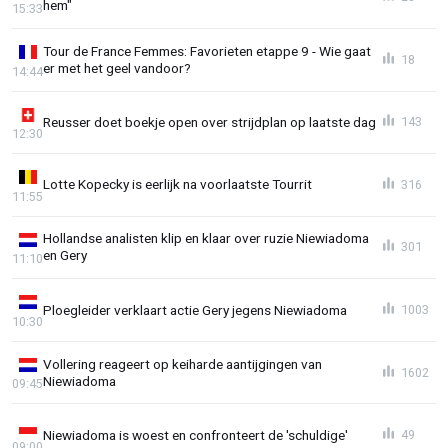
hem"
15:33
Tour de France Femmes: Favorieten etappe 9 - Wie gaat
18
er met het geel vandoor?
14:44
Reusser doet boekje open over strijdplan op laatste dag
143
12:30
Lotte Kopecky is eerlijk na voorlaatste Tourrit
316
11:55
Hollandse analisten klip en klaar over ruzie Niewiadoma
301
en Gery
11:10
Ploegleider verklaart actie Gery jegens Niewiadoma
1003
10:30
Vollering reageert op keiharde aantijgingen van
1602
Niewiadoma
09:45
Niewiadoma is woest en confronteert de 'schuldige'
49
09:00