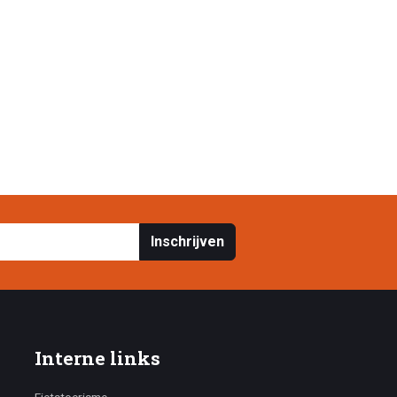
Inschrijven
Interne links
Fietstoerisme