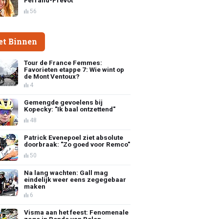
56
et Binnen
Tour de France Femmes:
Favorieten etappe 7: Wie wint op
de Mont Ventoux?
4
Gemengde gevoelens bij
Kopecky: "Ik baal ontzettend"
48
Patrick Evenepoel ziet absolute
doorbraak: "Zo goed voor Remco"
50
Na lang wachten: Gall mag
eindelijk weer eens zegegebaar
maken
6
Visma aan het feest: Fenomenale
zege in Ronde van Polen