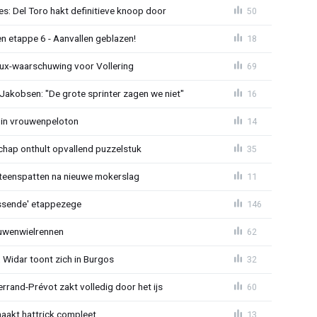
s: Del Toro hakt definitieve knoop door
50
n etappe 6 - Aanvallen geblazen!
18
ux-waarschuwing voor Vollering
69
 Jakobsen: "De grote sprinter zagen we niet"
16
 in vrouwenpeloton
14
hap onthult opvallend puzzelstuk
35
iteenspatten na nieuwe mokerslag
11
lossende' etappezege
146
ouwenwielrennen
62
 Widar toont zich in Burgos
32
errand-Prévot zakt volledig door het ijs
60
aakt hattrick compleet
13