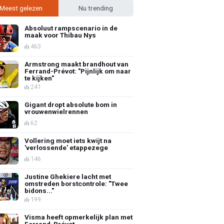
Meest gelezen
Nu trending
Absoluut rampscenario in de
maak voor Thibau Nys
463
Armstrong maakt brandhout van
Ferrand-Prévot: "Pijnlijk om naar
te kijken"
241
Gigant dropt absolute bom in
vrouwenwielrennen
62
Vollering moet iets kwijt na
'verlossende' etappezege
146
Justine Ghekiere lacht met
omstreden borstcontrole: "Twee
bidons..."
199
Visma heeft opmerkelijk plan met
Ferrand-Prévot