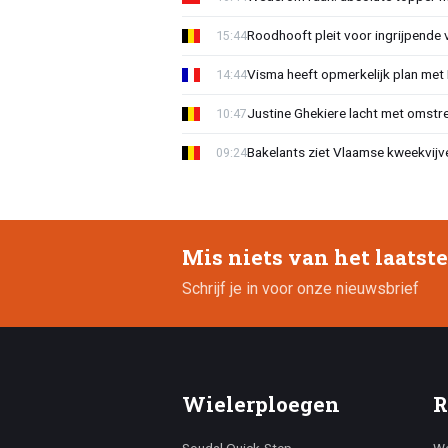
Roodhooft pleit voor ingrijpende 
15:44
Visma heeft opmerkelijk plan met
14:44
Justine Ghekiere lacht met omstre
10:47
Bakelants ziet Vlaamse kweekvijve
09:24
Mis niets van het laatst
Schrijf je in voor onze nieuwsbrief
Wielerploegen
R
Soudal Quick-Step
Wo