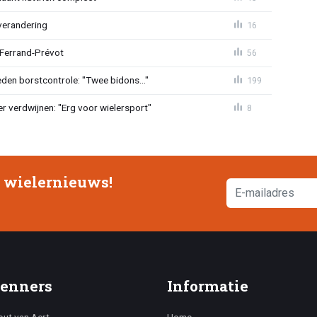
verandering
16
 Ferrand-Prévot
56
den borstcontrole: "Twee bidons..."
199
r verdwijnen: "Erg voor wielersport"
8
e wielernieuws!
enners
Informatie
ut van Aert
Home