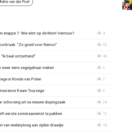
Adrie van der Poel
n etappe 7: Wie wint op de Mont Ventoux?
4
doorbraak: "Zo goed voor Remco"
50
"Ik baal ontzettend"
48
ijk weer eens zegegebaar maken
6
zege in Ronde van Polen
7
Insurance fraaie Tourzege
5
jaar schorsing uit na nieuwe dopingzaak
24
eeft eerste zomeraanwinst te pakken
12
 van wielerploeg aan zijden draadje
18