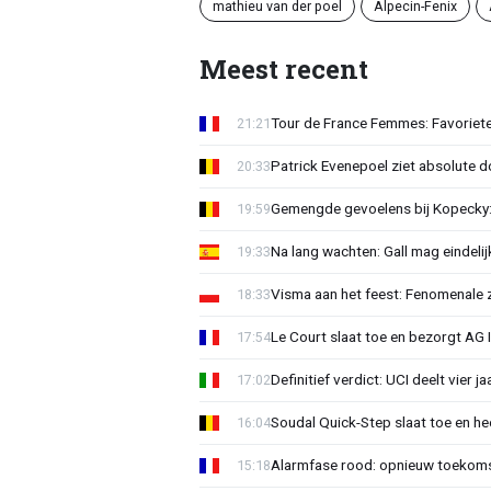
mathieu van der poel
Alpecin-Fenix
Meest recent
Tour de France Femmes: Favoriete
21:21
Patrick Evenepoel ziet absolute 
20:33
Gemengde gevoelens bij Kopecky: 
19:59
Na lang wachten: Gall mag eindel
19:33
Visma aan het feest: Fenomenale 
18:33
Le Court slaat toe en bezorgt AG 
17:54
Definitief verdict: UCI deelt vier 
17:02
Soudal Quick-Step slaat toe en h
16:04
Alarmfase rood: opnieuw toekomst
15:18