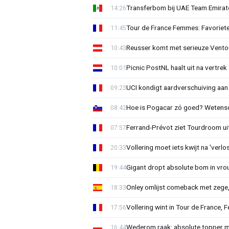
Transferbom bij UAE Team Emirate
14:26
Tour de France Femmes: Favoriete
11:45
Reusser komt met serieuze Vento
10:43
Picnic PostNL haalt uit na vertrek
10:01
UCI kondigt aardverschuiving aan
09:23
Hoe is Pogacar zó goed? Wetensc
08:42
Ferrand-Prévot ziet Tourdroom u
07:57
Vollering moet iets kwijt na 'ver
20:33
Gigant dropt absolute bom in vr
19:44
Onley omlijst comeback met zege,
18:33
Vollering wint in Tour de France, F
17:56
Wederom raak: absolute topper m
16:44