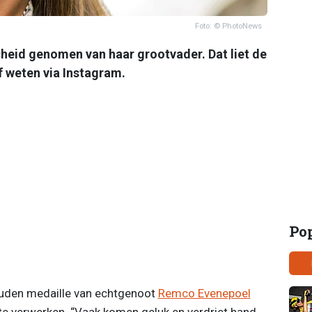
Foto: © PhotoNews
heid genomen van haar grootvader. Dat liet de
f weten via Instagram.
Po
uden medaille van echtgenoot
Remco Evenepoel
e verwerken. “Vaak komen geluk en verdriet hand