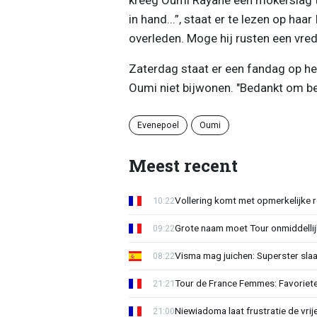
in hand...”, staat er te lezen op ha
overleden. Moge hij rusten een vred
Zaterdag staat er een fandag op h
Oumi niet bijwonen. "Bedankt om be
Evenepoel
Oumi
Meest recent
Vollering komt met opmerkelijke 
10:22
Grote naam moet Tour onmiddellijk
09:22
Visma mag juichen: Superster slaa
08:22
Tour de France Femmes: Favorieten
21:21
Niewiadoma laat frustratie de vrij
21:00