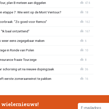
Tour, plan B meteen aan diggelen
474
n etappe 7: Wie wint op de Mont Ventoux?
18
doorbraak: "Zo goed voor Remco"
162
"Ik baal ontzettend"
167
ijk weer eens zegegebaar maken
6
zege in Ronde van Polen
10
Insurance fraaie Tourzege
8
jaar schorsing uit na nieuwe dopingzaak
36
eeft eerste zomeraanwinst te pakken
16
e wielernieuws!