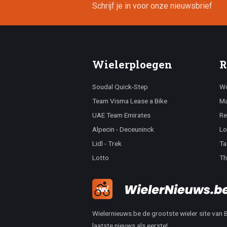
Schrijf je in voor onze nieuwsbrief
Wielerploegen
R
Soudal Quick-Step
Wo
Team Visma Lease a Bike
Ma
UAE Team Emirates
Re
Alpecin - Deceuninck
Lo
Lidl - Trek
Ta
Lotto
Th
Wielernieuws.be de grootste wieler site van Be
laatste nieuws als eerste!