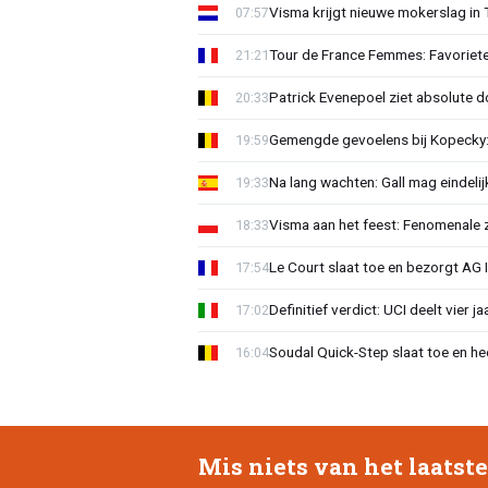
Visma krijgt nieuwe mokerslag in 
07:57
Tour de France Femmes: Favoriete
21:21
Patrick Evenepoel ziet absolute 
20:33
Gemengde gevoelens bij Kopecky: 
19:59
Na lang wachten: Gall mag eindel
19:33
Visma aan het feest: Fenomenale 
18:33
Le Court slaat toe en bezorgt AG 
17:54
Definitief verdict: UCI deelt vier 
17:02
Soudal Quick-Step slaat toe en h
16:04
Mis niets van het laatst