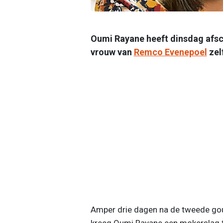
Oumi Rayane heeft dinsdag afsc
vrouw van
Remco Evenepoel
zel
Amper drie dagen na de tweede go
kreeg Oumi Rayane een mokerslag t