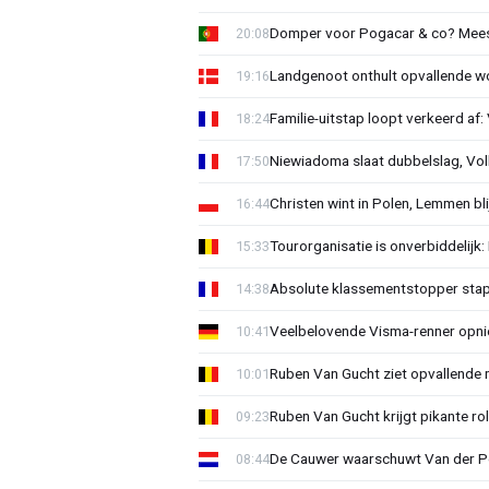
Domper voor Pogacar & co? Mee
20:08
Landgenoot onthult opvallende w
19:16
Familie-uitstap loopt verkeerd af
18:24
Niewiadoma slaat dubbelslag, Vol
17:50
Christen wint in Polen, Lemmen blij
16:44
Tourorganisatie is onverbiddelijk
15:33
Absolute klassementstopper stap
14:38
Veelbelovende Visma-renner opni
10:41
Ruben Van Gucht ziet opvallende 
10:01
Ruben Van Gucht krijgt pikante rol
09:23
De Cauwer waarschuwt Van der Po
08:44