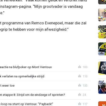
ar Instagram-pagina. “Mijn grootvader is vandaag
e.”
et programma van Remco Evenepoel, maar die zal
grip te hebben voor mijn afwezigheid.”
reactie na blufpoker op Mont Ventoux
100
 verlaten na opmerkelijke strijd
110
t weer toe
135
 etappe 8: Strijd om de eindzege of sprinten?
24
e loop na stunt op Ventoux: "Payback!"
117
N