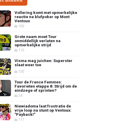
Vollering komt met opmerkelijke
reactie na blufpoker op Mont
Ventoux
100
Grote naam moet Tour
onmiddellijk verlaten na
opmerkelijke strijd
110
Visma mag juichen: Superster
slaat weer toe
135
Tour de France Femmes:
Favorieten etappe 8: Strijd om de
eindzege of sprinten?
24
Niewiadoma laat frustratie de
vrije loop na stunt op Ventoux:
"Payback!"
117