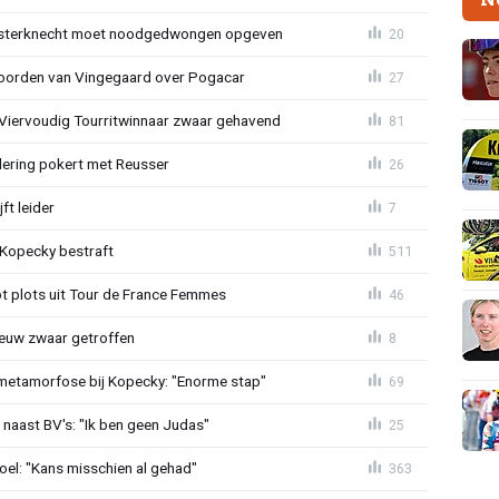
sterknecht moet noodgedwongen opgeven
20
oorden van Vingegaard over Pogacar
27
: Viervoudig Tourritwinnaar zwaar gehavend
81
lering pokert met Reusser
26
ft leider
7
: Kopecky bestraft
511
t plots uit Tour de France Femmes
46
euw zwaar getroffen
8
metamorfose bij Kopecky: "Enorme stap"
69
 naast BV's: "Ik ben geen Judas"
25
el: "Kans misschien al gehad"
363