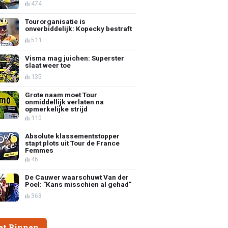
474
Tourorganisatie is
onverbiddelijk: Kopecky bestraft
511
Visma mag juichen: Superster
slaat weer toe
135
Grote naam moet Tour
onmiddellijk verlaten na
opmerkelijke strijd
110
Absolute klassementstopper
stapt plots uit Tour de France
Femmes
46
De Cauwer waarschuwt Van der
Poel: "Kans misschien al gehad"
363
et Binnen