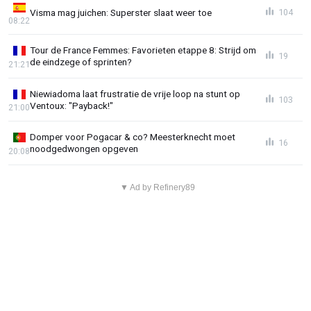
Visma mag juichen: Superster slaat weer toe
104
08:22
Tour de France Femmes: Favorieten etappe 8: Strijd om
19
de eindzege of sprinten?
21:21
Niewiadoma laat frustratie de vrije loop na stunt op
103
Ventoux: "Payback!"
21:00
Domper voor Pogacar & co? Meesterknecht moet
16
noodgedwongen opgeven
20:08
▼ Ad by Refinery89