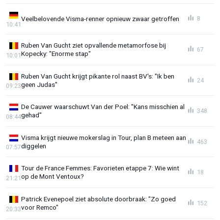
Veelbelovende Visma-renner opnieuw zwaar getroffen
8
10:41
Ruben Van Gucht ziet opvallende metamorfose bij
67
Kopecky: "Enorme stap"
10:01
Ruben Van Gucht krijgt pikante rol naast BV's: "Ik ben
24
geen Judas"
09:23
De Cauwer waarschuwt Van der Poel: "Kans misschien al
348
gehad"
08:44
Visma krijgt nieuwe mokerslag in Tour, plan B meteen aan
463
diggelen
07:57
Tour de France Femmes: Favorieten etappe 7: Wie wint
18
op de Mont Ventoux?
21:21
Patrick Evenepoel ziet absolute doorbraak: "Zo goed
152
voor Remco"
20:33