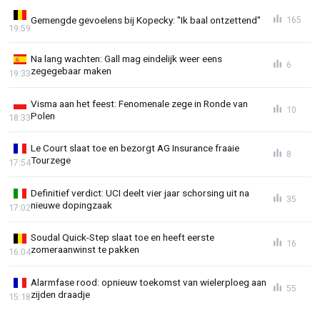
Gemengde gevoelens bij Kopecky: "Ik baal ontzettend"
165
19:59
Na lang wachten: Gall mag eindelijk weer eens
6
zegegebaar maken
19:33
Visma aan het feest: Fenomenale zege in Ronde van
10
Polen
18:33
Le Court slaat toe en bezorgt AG Insurance fraaie
8
Tourzege
17:54
Definitief verdict: UCI deelt vier jaar schorsing uit na
35
nieuwe dopingzaak
17:02
Soudal Quick-Step slaat toe en heeft eerste
16
zomeraanwinst te pakken
16:04
Alarmfase rood: opnieuw toekomst van wielerploeg aan
55
zijden draadje
15:18