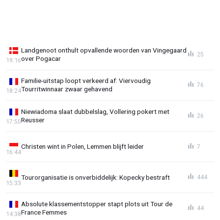
Landgenoot onthult opvallende woorden van Vingegaard
25
over Pogacar
19:16
Familie-uitstap loopt verkeerd af: Viervoudig
76
Tourritwinnaar zwaar gehavend
18:24
Niewiadoma slaat dubbelslag, Vollering pokert met
26
Reusser
17:50
Christen wint in Polen, Lemmen blijft leider
7
16:44
Tourorganisatie is onverbiddelijk: Kopecky bestraft
444
15:33
Absolute klassementstopper stapt plots uit Tour de
44
France Femmes
14:38