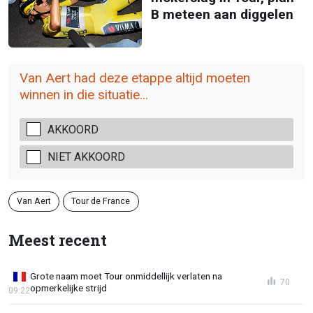
B meteen aan diggelen
Van Aert had deze etappe altijd moeten
winnen in die situatie...
AKKOORD
NIET AKKOORD
Van Aert
Tour de France
Meest recent
Grote naam moet Tour onmiddellijk verlaten na
70
opmerkelijke strijd
09:22