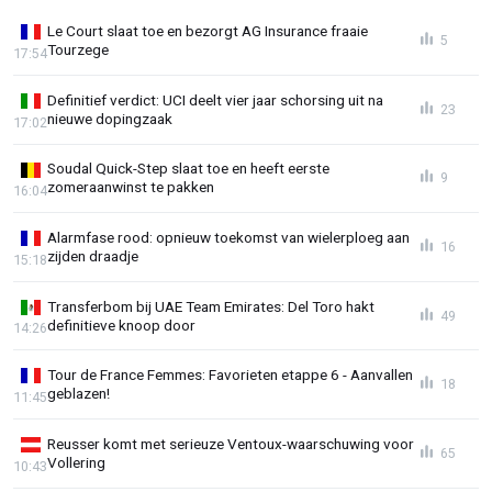
Le Court slaat toe en bezorgt AG Insurance fraaie
5
Tourzege
17:54
Definitief verdict: UCI deelt vier jaar schorsing uit na
23
nieuwe dopingzaak
17:02
Soudal Quick-Step slaat toe en heeft eerste
9
zomeraanwinst te pakken
16:04
Alarmfase rood: opnieuw toekomst van wielerploeg aan
16
zijden draadje
15:18
Transferbom bij UAE Team Emirates: Del Toro hakt
49
definitieve knoop door
14:26
Tour de France Femmes: Favorieten etappe 6 - Aanvallen
18
geblazen!
11:45
Reusser komt met serieuze Ventoux-waarschuwing voor
65
Vollering
10:43