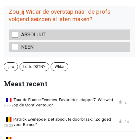
Zou jij Widar de overstap naar de profs
volgend seizoen al laten maken?
ABSOLUUT
NEEN
giro
Lotto DSTNY
WIdar
Meest recent
Tour de France Femmes: Favorieten etappe 7: Wie wint
2
op de Mont Ventoux?
21:21
Patrick Evenepoel ziet absolute doorbraak: "Zo goed
34
voor Remco"
20:33