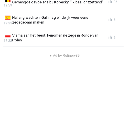
Gemengde gevoelens bij Kopecky: "Ik baal ontzettend"
36
19:59
Na lang wachten: Gall mag eindelijk weer eens
6
zegegebaar maken
19:33
Visma aan het feest: Fenomenale zege in Ronde van
6
Polen
18:33
▼ Ad by Refinery89