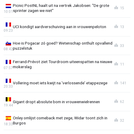
Picnic PostNL haalt uit na vertrek Jakobsen: "De grote
15
sprinter zagen we niet"
10:01
UCI kondigt aardverschuiving aan in vrouwenpeloton
13
09:23
Hoe is Pogacar zó goed? Wetenschap onthult opvallend
33
puzzelstuk
08:42
Ferrand-Prévot ziet Tourdroom uiteenspatten na nieuwe
11
mokerslag
07:57
Vollering moet iets kwijt na 'verlossende' etappezege
141
20:33
Gigant dropt absolute bom in vrouwenwielrennen
62
19:44
Onley omlijst comeback met zege, Widar toont zich in
32
Burgos
18:33