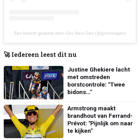
Een bericht gedeeld door Giro Next Gen (@gironextgen)
🚀 Iedereen leest dit nu
Justine Ghekiere lacht
met omstreden
borstcontrole: "Twee
bidons..."
Armstrong maakt
brandhout van Ferrand-
Prévot: "Pijnlijk om naar
te kijken"