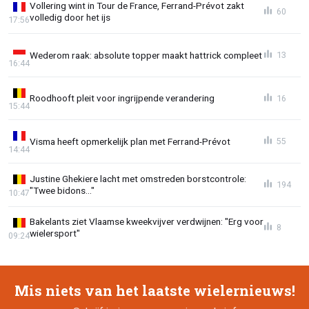
Vollering wint in Tour de France, Ferrand-Prévot zakt
60
volledig door het ijs
17:56
Wederom raak: absolute topper maakt hattrick compleet
13
16:44
Roodhooft pleit voor ingrijpende verandering
16
15:44
Visma heeft opmerkelijk plan met Ferrand-Prévot
55
14:44
Justine Ghekiere lacht met omstreden borstcontrole:
194
"Twee bidons..."
10:47
Bakelants ziet Vlaamse kweekvijver verdwijnen: "Erg voor
8
wielersport"
09:24
Mis niets van het laatste wielernieuws!