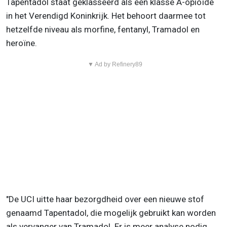
Tapentadol staat geklasseerd als een klasse A-opioïde
in het Verendigd Koninkrijk. Het behoort daarmee tot
hetzelfde niveau als morfine, fentanyl, Tramadol en
heroïne.
▼ Ad by Refinery89
"De UCI uitte haar bezorgdheid over een nieuwe stof
genaamd Tapentadol, die mogelijk gebruikt kan worden
als vervanger van Tramadol. Er is meer analyse nodig,