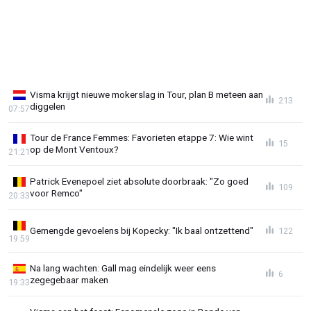
Visma krijgt nieuwe mokerslag in Tour, plan B meteen aan
213
diggelen
07:57
Tour de France Femmes: Favorieten etappe 7: Wie wint
15
op de Mont Ventoux?
21:21
Patrick Evenepoel ziet absolute doorbraak: "Zo goed
109
voor Remco"
20:33
Gemengde gevoelens bij Kopecky: "Ik baal ontzettend"
122
19:59
Na lang wachten: Gall mag eindelijk weer eens
6
zegegebaar maken
19:33