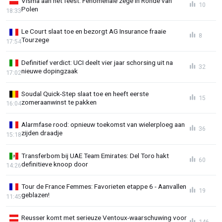
Visma aan het feest: Fenomenale zege in Ronde van
10
Polen
18:33
Le Court slaat toe en bezorgt AG Insurance fraaie
8
Tourzege
17:54
Definitief verdict: UCI deelt vier jaar schorsing uit na
32
nieuwe dopingzaak
17:02
Soudal Quick-Step slaat toe en heeft eerste
15
zomeraanwinst te pakken
16:04
Alarmfase rood: opnieuw toekomst van wielerploeg aan
36
zijden draadje
15:18
Transferbom bij UAE Team Emirates: Del Toro hakt
60
definitieve knoop door
14:26
Tour de France Femmes: Favorieten etappe 6 - Aanvallen
19
geblazen!
11:45
Reusser komt met serieuze Ventoux-waarschuwing voor
146