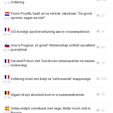
Vollering
10:43
Picnic PostNL haalt uit na vertrek Jakobsen: "De grote
23
sprinter zagen we niet"
10:01
UCI kondigt aardverschuiving aan in vrouwenpeloton
16
09:23
Hoe is Pogacar zó goed? Wetenschap onthult opvallend
59
puzzelstuk
08:42
Ferrand-Prévot ziet Tourdroom uiteenspatten na nieuwe
13
mokerslag
07:57
Vollering moet iets kwijt na 'verlossende' etappezege
224
20:33
Gigant dropt absolute bom in vrouwenwielrennen
73
19:44
Onley omlijst comeback met zege, Widar toont zich in
32
Burgos