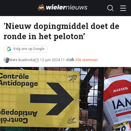
'Nieuw dopingmiddel doet de
ronde in het peloton’
Volg ons op Google
Mats Buelinckx
12 juni 2024 11:40
206 stemmen