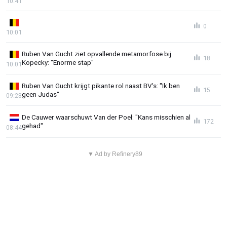
10:41
0
10:01
Ruben Van Gucht ziet opvallende metamorfose bij
18
Kopecky: "Enorme stap"
10:01
Ruben Van Gucht krijgt pikante rol naast BV's: "Ik ben
15
geen Judas"
09:23
De Cauwer waarschuwt Van der Poel: "Kans misschien al
172
gehad"
08:44
▼ Ad by Refinery89