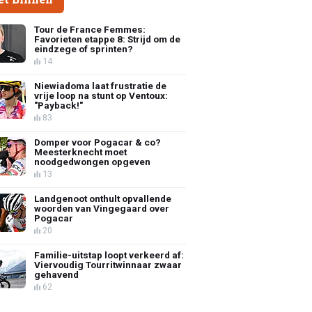
Tour de France Femmes:
Favorieten etappe 8: Strijd om de
eindzege of sprinten?
14
Niewiadoma laat frustratie de
vrije loop na stunt op Ventoux:
"Payback!"
83
Domper voor Pogacar & co?
Meesterknecht moet
noodgedwongen opgeven
13
Landgenoot onthult opvallende
woorden van Vingegaard over
Pogacar
20
Familie-uitstap loopt verkeerd af:
Viervoudig Tourritwinnaar zwaar
gehavend
62