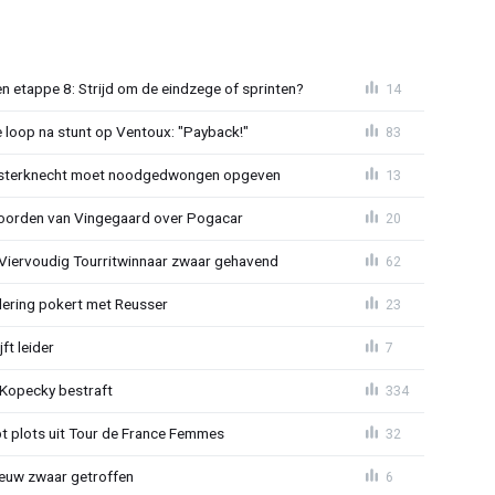
 etappe 8: Strijd om de eindzege of sprinten?
14
e loop na stunt op Ventoux: "Payback!"
83
sterknecht moet noodgedwongen opgeven
13
oorden van Vingegaard over Pogacar
20
: Viervoudig Tourritwinnaar zwaar gehavend
62
lering pokert met Reusser
23
ft leider
7
: Kopecky bestraft
334
t plots uit Tour de France Femmes
32
euw zwaar getroffen
6