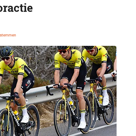
oractie
 stemmen