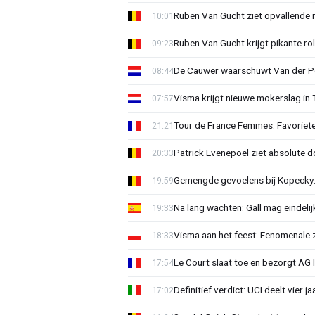
Ruben Van Gucht ziet opvallende 
10:01
Ruben Van Gucht krijgt pikante rol
09:23
De Cauwer waarschuwt Van der Po
08:44
Visma krijgt nieuwe mokerslag in 
07:57
Tour de France Femmes: Favoriete
21:21
Patrick Evenepoel ziet absolute 
20:33
Gemengde gevoelens bij Kopecky: 
19:59
Na lang wachten: Gall mag eindel
19:33
Visma aan het feest: Fenomenale 
18:33
Le Court slaat toe en bezorgt AG 
17:54
Definitief verdict: UCI deelt vier 
17:02