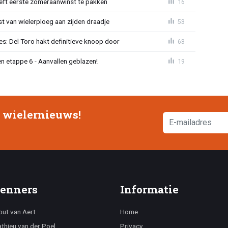
eeft eerste zomeraanwinst te pakken
16
 van wielerploeg aan zijden draadje
53
s: Del Toro hakt definitieve knoop door
63
n etappe 6 - Aanvallen geblazen!
19
e wielernieuws!
enners
Informatie
ut van Aert
Home
thieu van der Poel
Privacy