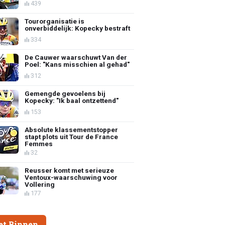
439
Tourorganisatie is
onverbiddelijk: Kopecky bestraft
334
De Cauwer waarschuwt Van der
Poel: "Kans misschien al gehad"
312
Gemengde gevoelens bij
Kopecky: "Ik baal ontzettend"
153
Absolute klassementstopper
stapt plots uit Tour de France
Femmes
32
Reusser komt met serieuze
Ventoux-waarschuwing voor
Vollering
177
et Binnen