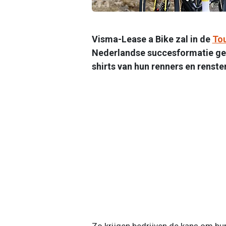
Visma-Lease a Bike zal in de
Tou
Nederlandse succesformatie gee
shirts van hun renners en renste
Zo krijgen bedrijven de kans om hun