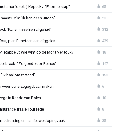
metamorfose bij Kopecky: "Enorme stap"
65
 naast BV's: "Ik ben geen Judas"
23
el: "Kans misschien al gehad"
312
Tour, plan B meteen aan diggelen
439
n etappe 7: Wie wint op de Mont Ventoux?
18
doorbraak: "Zo goed voor Remco"
147
"Ik baal ontzettend"
153
ijk weer eens zegegebaar maken
6
zege in Ronde van Polen
10
Insurance fraaie Tourzege
8
jaar schorsing uit na nieuwe dopingzaak
35