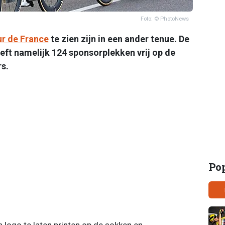
Foto: © PhotoNews
r de France
te zien zijn in een ander tenue. De
ft namelijk 124 sponsorplekken vrij op de
rs.
Po
 logo te laten printen op de sokken en