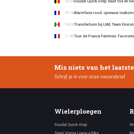
Soudal Quick-Step slaat toe en h
16:04
Alarmfase rood: opnieuw toekomst
15:18
Transferbom bij UAE Team Emirate
14:26
Tour de France Femmes: Favoriete
11:45
Mis niets van het laatst
Schrijf je in voor onze nieuwsbrief
Wielerploegen
R
Soudal Quick-Step
Wo
Team Visma Lease a Bike
Ma