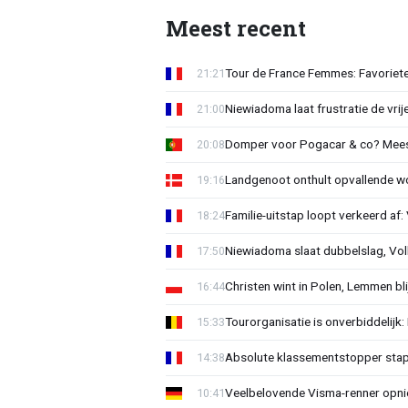
Meest recent
Tour de France Femmes: Favorieten
21:21
Niewiadoma laat frustratie de vrij
21:00
Domper voor Pogacar & co? Mee
20:08
Landgenoot onthult opvallende w
19:16
Familie-uitstap loopt verkeerd af
18:24
Niewiadoma slaat dubbelslag, Vol
17:50
Christen wint in Polen, Lemmen blij
16:44
Tourorganisatie is onverbiddelijk
15:33
Absolute klassementstopper stap
14:38
Veelbelovende Visma-renner opni
10:41