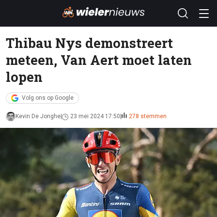
Thibau Nys demonstreert
meteen, Van Aert moet laten
lopen
Volg ons op Google
Kevin De Jonghe
23 mei 2024 17:50
278 stemmen