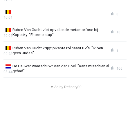
0
10:01
Ruben Van Gucht ziet opvallende metamorfose bij
10
Kopecky: "Enorme stap"
10:01
Ruben Van Gucht krijgt pikante rol naast BV's: "Ik ben
9
geen Judas"
09:23
De Cauwer waarschuwt Van der Poel: "Kans misschien al
106
gehad"
08:44
▼ Ad by Refinery89