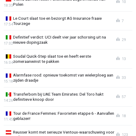
10
Polen
18:33
Le Court slaat toe en bezorgt AG Insurance fraaie
7
Tourzege
17:54
Definitief verdict: UCI deelt vier jaar schorsing uit na
29
nieuwe dopingzaak
17:02
Soudal Quick-Step slaat toe en heeft eerste
13
zomeraanwinst te pakken
16:04
Alarmfase rood: opnieuw toekomst van wielerploeg aan
33
zijden draadje
15:18
Transferbom bij UAE Team Emirates: Del Toro hakt
57
definitieve knoop door
14:26
Tour de France Femmes: Favorieten etappe 6 - Aanvallen
18
geblazen!
11:45
Reusser komt met serieuze Ventoux-waarschuwing voor
123