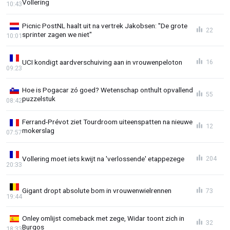
Vollering
10:43
Picnic PostNL haalt uit na vertrek Jakobsen: "De grote
22
sprinter zagen we niet"
10:01
UCI kondigt aardverschuiving aan in vrouwenpeloton
16
09:23
Hoe is Pogacar zó goed? Wetenschap onthult opvallend
55
puzzelstuk
08:42
Ferrand-Prévot ziet Tourdroom uiteenspatten na nieuwe
12
mokerslag
07:57
Vollering moet iets kwijt na 'verlossende' etappezege
204
20:33
Gigant dropt absolute bom in vrouwenwielrennen
73
19:44
Onley omlijst comeback met zege, Widar toont zich in
32
Burgos
18:33