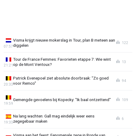
Visma krijgt nieuwe mokerslag in Tour, plan B meteen aan
122
diggelen
07:57
Tour de France Femmes: Favorieten etappe 7: Wie wint
13
op de Mont Ventoux?
21:21
Patrick Evenepoel ziet absolute doorbraak: "Zo goed
94
voor Remco"
20:33
Gemengde gevoelens bij Kopecky: "Ik baal ontzettend"
109
19:59
Na lang wachten: Gall mag eindelijk weer eens
6
zegegebaar maken
19:33
Visma aan het feest: Fenomenale zege in Ronde van