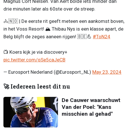
Magnus Cort Nielsen. Van Aert bolde iets minder dan
drie minuten later als 60ste over de streep.
🚴🇳🇴 | De eerste rit geeft meteen een aankomst boven,
in het Voss Resort! 🏔️ Thibau Nys is een klasse apart, de
Belg blijft de zeges aaneen rijgen! 🇧🇪💪
#ToN24
📺 Koers kijk je via discovery+
pic.twitter.com/qSe5caJeCB
— Eurosport Nederland (@Eurosport_NL)
May 23, 2024
🚀 Iedereen leest dit nu
De Cauwer waarschuwt
Van der Poel: "Kans
misschien al gehad"