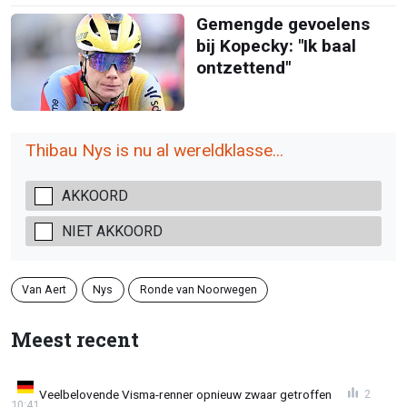
Gemengde gevoelens
bij Kopecky: "Ik baal
ontzettend"
Thibau Nys is nu al wereldklasse...
AKKOORD
NIET AKKOORD
Van Aert
Nys
Ronde van Noorwegen
Meest recent
Veelbelovende Visma-renner opnieuw zwaar getroffen
2
10:41