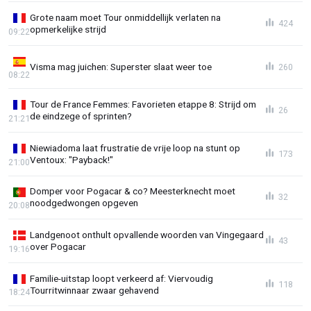
Grote naam moet Tour onmiddellijk verlaten na
424
opmerkelijke strijd
09:22
Visma mag juichen: Superster slaat weer toe
260
08:22
Tour de France Femmes: Favorieten etappe 8: Strijd om
26
de eindzege of sprinten?
21:21
Niewiadoma laat frustratie de vrije loop na stunt op
173
Ventoux: "Payback!"
21:00
Domper voor Pogacar & co? Meesterknecht moet
32
noodgedwongen opgeven
20:08
Landgenoot onthult opvallende woorden van Vingegaard
43
over Pogacar
19:16
Familie-uitstap loopt verkeerd af: Viervoudig
118
Tourritwinnaar zwaar gehavend
18:24