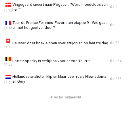
Vingegaard sneert naar Pogacar: "Word moedeloos van
1
hem"
15:33
Tour de France Femmes: Favorieten etappe 9 - Wie gaat
9
er met het geel vandoor?
14:44
Reusser doet boekje open over strijdplan op laatste dag
78
12:30
Lotte Kopecky is eerlijk na voorlaatste Tourrit
164
11:55
Hollandse analisten klip en klaar over ruzie Niewiadoma
166
en Gery
11:10
▼ Ad by Refinery89