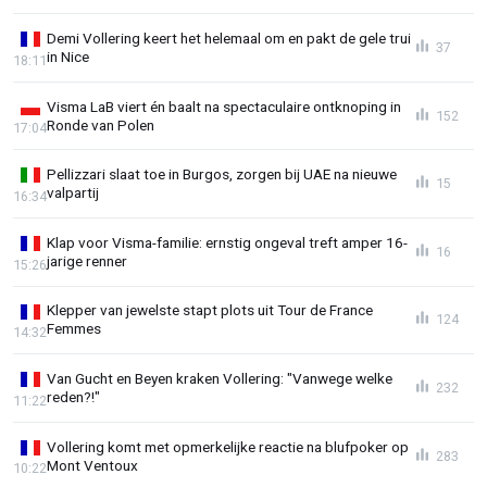
Demi Vollering keert het helemaal om en pakt de gele trui
37
in Nice
18:11
Visma LaB viert én baalt na spectaculaire ontknoping in
152
Ronde van Polen
17:04
Pellizzari slaat toe in Burgos, zorgen bij UAE na nieuwe
15
valpartij
16:34
Klap voor Visma-familie: ernstig ongeval treft amper 16-
16
jarige renner
15:26
Klepper van jewelste stapt plots uit Tour de France
124
Femmes
14:32
Van Gucht en Beyen kraken Vollering: "Vanwege welke
232
reden?!"
11:22
Vollering komt met opmerkelijke reactie na blufpoker op
283
Mont Ventoux
10:22