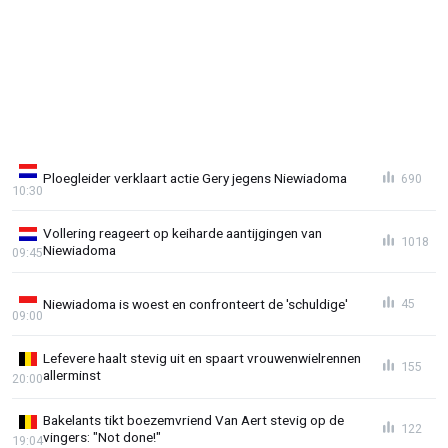
Ploegleider verklaart actie Gery jegens Niewiadoma
690
10:30
Vollering reageert op keiharde aantijgingen van
1018
Niewiadoma
09:45
Niewiadoma is woest en confronteert de 'schuldige'
45
09:00
Lefevere haalt stevig uit en spaart vrouwenwielrennen
155
allerminst
20:00
Bakelants tikt boezemvriend Van Aert stevig op de
122
vingers: "Not done!"
19:04