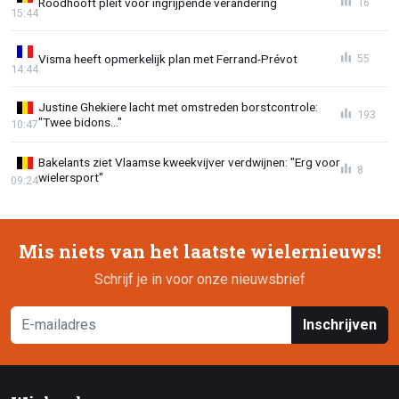
Roodhooft pleit voor ingrijpende verandering
16
15:44
Visma heeft opmerkelijk plan met Ferrand-Prévot
55
14:44
Justine Ghekiere lacht met omstreden borstcontrole:
193
"Twee bidons..."
10:47
Bakelants ziet Vlaamse kweekvijver verdwijnen: "Erg voor
8
wielersport"
09:24
Mis niets van het laatste wielernieuws!
Schrijf je in voor onze nieuwsbrief
Inschrijven