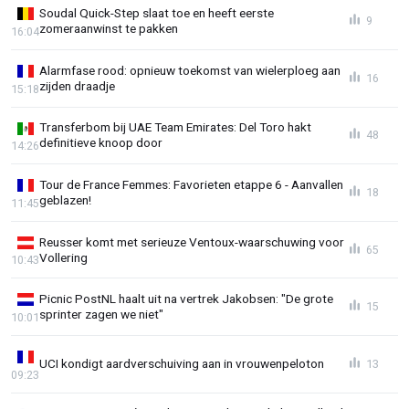
Soudal Quick-Step slaat toe en heeft eerste
9
zomeraanwinst te pakken
16:04
Alarmfase rood: opnieuw toekomst van wielerploeg aan
16
zijden draadje
15:18
Transferbom bij UAE Team Emirates: Del Toro hakt
48
definitieve knoop door
14:26
Tour de France Femmes: Favorieten etappe 6 - Aanvallen
18
geblazen!
11:45
Reusser komt met serieuze Ventoux-waarschuwing voor
65
Vollering
10:43
Picnic PostNL haalt uit na vertrek Jakobsen: "De grote
15
sprinter zagen we niet"
10:01
UCI kondigt aardverschuiving aan in vrouwenpeloton
13
09:23