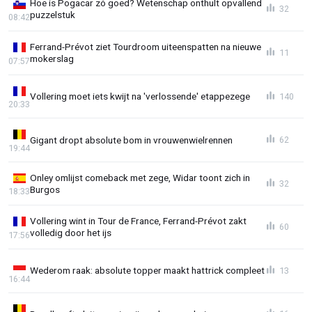
Hoe is Pogacar zó goed? Wetenschap onthult opvallend
32
puzzelstuk
08:42
Ferrand-Prévot ziet Tourdroom uiteenspatten na nieuwe
11
mokerslag
07:57
Vollering moet iets kwijt na 'verlossende' etappezege
140
20:33
Gigant dropt absolute bom in vrouwenwielrennen
62
19:44
Onley omlijst comeback met zege, Widar toont zich in
32
Burgos
18:33
Vollering wint in Tour de France, Ferrand-Prévot zakt
60
volledig door het ijs
17:56
Wederom raak: absolute topper maakt hattrick compleet
13
16:44