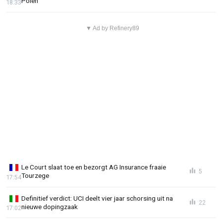
Polen
18:33
▼ Ad by Refinery89
Le Court slaat toe en bezorgt AG Insurance fraaie
5
Tourzege
17:54
Definitief verdict: UCI deelt vier jaar schorsing uit na
22
nieuwe dopingzaak
17:02