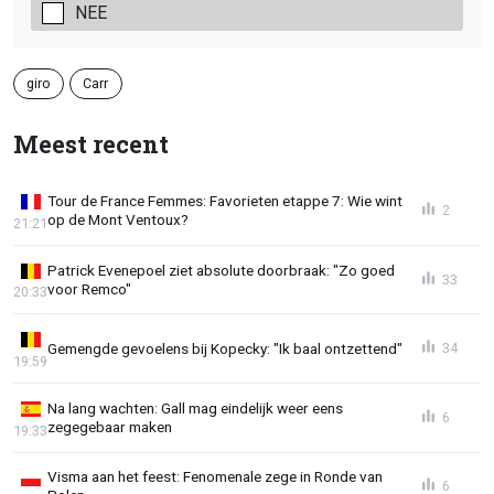
NEE
giro
Carr
Meest recent
Tour de France Femmes: Favorieten etappe 7: Wie wint
2
op de Mont Ventoux?
21:21
Patrick Evenepoel ziet absolute doorbraak: "Zo goed
33
voor Remco"
20:33
Gemengde gevoelens bij Kopecky: "Ik baal ontzettend"
34
19:59
Na lang wachten: Gall mag eindelijk weer eens
6
zegegebaar maken
19:33
Visma aan het feest: Fenomenale zege in Ronde van
6