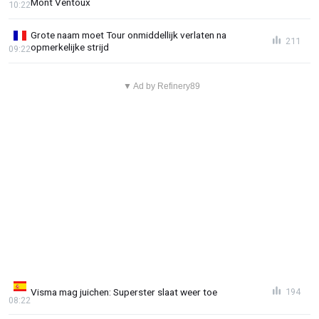
Mont Ventoux
10:22
Grote naam moet Tour onmiddellijk verlaten na
211
opmerkelijke strijd
09:22
▼ Ad by Refinery89
Visma mag juichen: Superster slaat weer toe
194
08:22