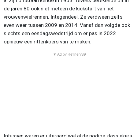
al zijn ontstaan kende in 1903. Tevens betekende dit in
de jaren 80 ook niet meteen de kickstart van het
vrouwenwielrennen. Integendeel. Ze verdween zelfs
even weer tussen 2009 en 2014. Vanaf dan volgde ook
slechts een eendagswedstrijd om er pas in 2022
opnieuw een rittenkoers van te maken.
▼ Ad by Refinery89
Intussen waren er uiteraard wel al de nodige klassiekers