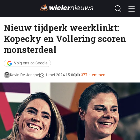
Nieuw tijdperk weerklinkt:
Kopecky en Vollering scoren
monsterdeal
Volg ons op Google
Kevin De Jonghe
1 mei 2024 15:00
377 stemmen