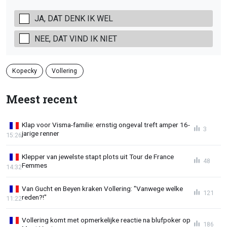
JA, DAT DENK IK WEL
NEE, DAT VIND IK NIET
Kopecky
Vollering
Meest recent
Klap voor Visma-familie: ernstig ongeval treft amper 16-
3
jarige renner
15:26
Klepper van jewelste stapt plots uit Tour de France
48
Femmes
14:32
Van Gucht en Beyen kraken Vollering: "Vanwege welke
121
reden?!"
11:22
Vollering komt met opmerkelijke reactie na blufpoker op
186