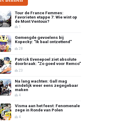
Tour de France Femmes:
Favorieten etappe 7: Wie wint op
de Mont Ventoux?
1
Gemengde gevoelens bij
Kopecky: "Ik baal ontzettend"
28
Patrick Evenepoel ziet absolute
doorbraak: "Zo goed voor Remco"
23
Na lang wachten: Gall mag
eindelijk weer eens zegegebaar
maken
4
Visma aan het feest: Fenomenale
zege in Ronde van Polen
4