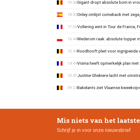
Gigant dropt absolute bom in vr
19:44
Onley omlijst comeback met zege,
18:33
Vollering wint in Tour de France, F
17:56
Wederom raak: absolute topper m
16:44
Roodhooft pleit voor ingrijpende 
15:44
Visma heeft opmerkelijk plan met
14:44
Justine Ghekiere lacht met omstre
10:47
Bakelants ziet Vlaamse kweekvijve
09:24
Mis niets van het laatst
Schrijf je in voor onze nieuwsbrief