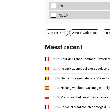
JA
NEEN
Van der Poel
Amstel Gold Race
Lui
Meest recent
Tour de France Femmes: Favoriete
21:21
Patrick Evenepoel ziet absolute 
20:33
Gemengde gevoelens bij Kopecky: 
19:59
Na lang wachten: Gall mag eindel
19:33
Visma aan het feest: Fenomenale 
18:33
Le Court slaat toe en bezorgt AG 
17:54