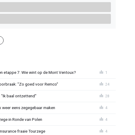
k
n etappe 7: Wie wint op de Mont Ventoux?
1
doorbraak: "Zo goed voor Remco"
24
"Ik baal ontzettend"
28
ijk weer eens zegegebaar maken
4
zege in Ronde van Polen
4
Insurance fraaie Tourzege
4