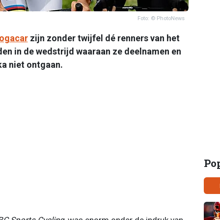
Foto: © PhotoNews
Pogacar
zijn zonder twijfel dé renners van het
den in de wedstrijd waaraan ze deelnamen en
ka niet ontgaan.
Po
C Sports Cycling
, was enorm onder de indruk van