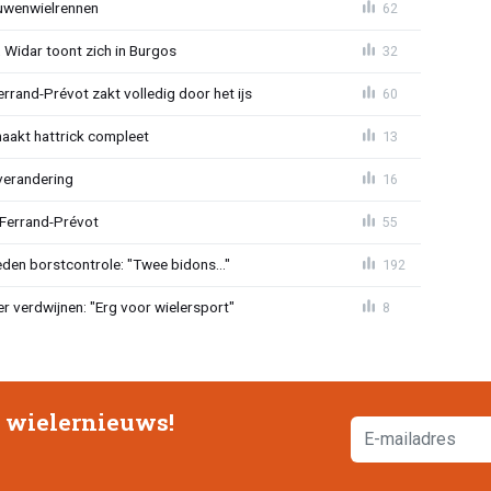
ouwenwielrennen
62
 Widar toont zich in Burgos
32
errand-Prévot zakt volledig door het ijs
60
aakt hattrick compleet
13
verandering
16
 Ferrand-Prévot
55
den borstcontrole: "Twee bidons..."
192
r verdwijnen: "Erg voor wielersport"
8
e wielernieuws!