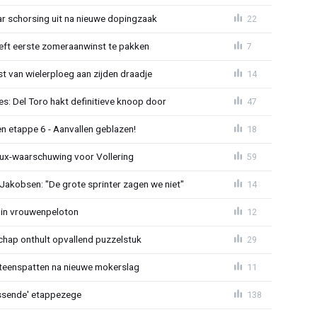
jaar schorsing uit na nieuwe dopingzaak
22
eeft eerste zomeraanwinst te pakken
7
 van wielerploeg aan zijden draadje
14
s: Del Toro hakt definitieve knoop door
47
n etappe 6 - Aanvallen geblazen!
18
ux-waarschuwing voor Vollering
59
 Jakobsen: "De grote sprinter zagen we niet"
14
 in vrouwenpeloton
12
hap onthult opvallend puzzelstuk
29
iteenspatten na nieuwe mokerslag
11
lossende' etappezege
138