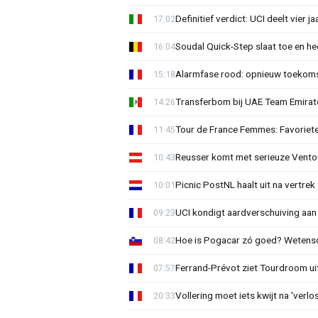
Definitief verdict: UCI deelt vier 
17:02
Soudal Quick-Step slaat toe en h
16:04
Alarmfase rood: opnieuw toekomst
15:18
Transferbom bij UAE Team Emirate
14:26
Tour de France Femmes: Favoriete
11:45
Reusser komt met serieuze Vento
10:43
Picnic PostNL haalt uit na vertrek
10:01
UCI kondigt aardverschuiving aan
09:23
Hoe is Pogacar zó goed? Wetensc
08:42
Ferrand-Prévot ziet Tourdroom u
07:57
Vollering moet iets kwijt na 'ver
20:33