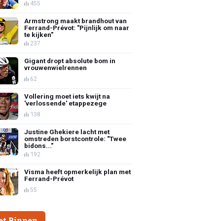
455
Armstrong maakt brandhout van
Ferrand-Prévot: "Pijnlijk om naar
te kijken"
237
Gigant dropt absolute bom in
vrouwenwielrennen
62
Vollering moet iets kwijt na
'verlossende' etappezege
138
Justine Ghekiere lacht met
omstreden borstcontrole: "Twee
bidons..."
192
Visma heeft opmerkelijk plan met
Ferrand-Prévot
55
et Binnen