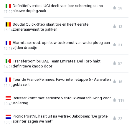
Definitief verdict: UCI deelt vier jaar schorsing uit na
28
nieuwe dopingzaak
17:02
Soudal Quick-Step slaat toe en heeft eerste
13
zomeraanwinst te pakken
16:04
Alarmfase rood: opnieuw toekomst van wielerploeg aan
31
zijden draadje
15:18
Transferbom bij UAE Team Emirates: Del Toro hakt
57
definitieve knoop door
14:26
Tour de France Femmes: Favorieten etappe 6 - Aanvallen
18
geblazen!
11:45
Reusser komt met serieuze Ventoux-waarschuwing voor
119
Vollering
10:43
Picnic PostNL haalt uit na vertrek Jakobsen: "De grote
22
sprinter zagen we niet"
10:01