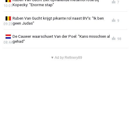
7
Kopecky: "Enorme stap"
10:01
Ruben Van Gucht krijgt pikante rol naast BV's: "Ik ben
9
geen Judas"
09:23
De Cauwer waarschuwt Van der Poel: "Kans misschien al
98
gehad"
08:44
▼ Ad by Refinery89