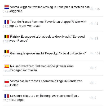
Visma krijgt nieuwe mokerslag in Tour, plan B meteen aan
105
diggelen
07:57
Tour de France Femmes: Favorieten etappe 7: Wie wint
12
op de Mont Ventoux?
21:21
Patrick Evenepoel ziet absolute doorbraak: "Zo goed
93
voor Remco"
20:33
Gemengde gevoelens bij Kopecky: "Ik baal ontzettend"
104
19:59
Na lang wachten: Gall mag eindelijk weer eens
6
zegegebaar maken
19:33
Visma aan het feest: Fenomenale zege in Ronde van
9
Polen
18:33
Le Court slaat toe en bezorgt AG Insurance fraaie
7
Tourzege
17:54