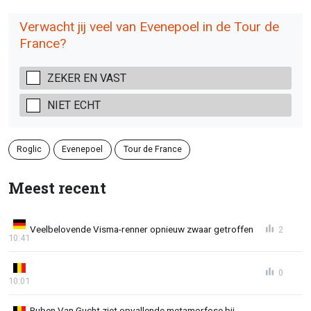
Verwacht jij veel van Evenepoel in de Tour de
France?
ZEKER EN VAST
NIET ECHT
Roglic
Evenepoel
Tour de France
Meest recent
Veelbelovende Visma-renner opnieuw zwaar getroffen
2
10:41
0
10:01
Ruben Van Gucht ziet opvallende metamorfose bij