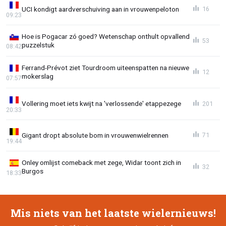
UCI kondigt aardverschuiving aan in vrouwenpeloton
16
09:23
Hoe is Pogacar zó goed? Wetenschap onthult opvallend
53
puzzelstuk
08:42
Ferrand-Prévot ziet Tourdroom uiteenspatten na nieuwe
12
mokerslag
07:57
Vollering moet iets kwijt na 'verlossende' etappezege
201
20:33
Gigant dropt absolute bom in vrouwenwielrennen
71
19:44
Onley omlijst comeback met zege, Widar toont zich in
32
Burgos
18:33
Mis niets van het laatste wielernieuws!