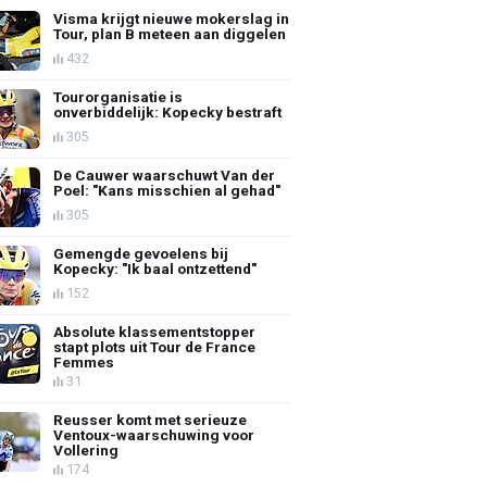
Visma krijgt nieuwe mokerslag in
Tour, plan B meteen aan diggelen
432
Tourorganisatie is
onverbiddelijk: Kopecky bestraft
305
De Cauwer waarschuwt Van der
Poel: "Kans misschien al gehad"
305
Gemengde gevoelens bij
Kopecky: "Ik baal ontzettend"
152
Absolute klassementstopper
stapt plots uit Tour de France
Femmes
31
Reusser komt met serieuze
Ventoux-waarschuwing voor
Vollering
174