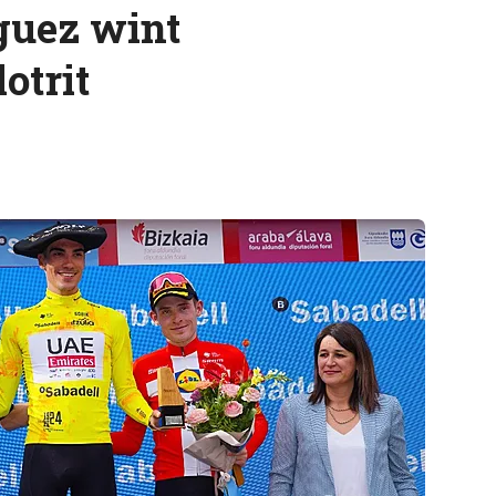
iguez wint
otrit