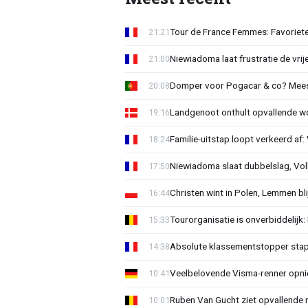
Tour de France Femmes: Favorieten
21:21
Niewiadoma laat frustratie de vrij
21:00
Domper voor Pogacar & co? Mee
20:08
Landgenoot onthult opvallende w
19:16
Familie-uitstap loopt verkeerd af
18:24
Niewiadoma slaat dubbelslag, Vol
17:50
Christen wint in Polen, Lemmen blij
16:44
Tourorganisatie is onverbiddelijk
15:33
Absolute klassementstopper stap
14:38
Veelbelovende Visma-renner opni
10:41
Ruben Van Gucht ziet opvallende 
10:01