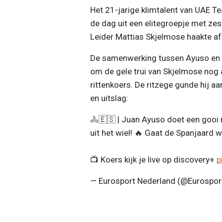
Het 21-jarige klimtalent van UAE T
de dag uit een elitegroepje met ze
Leider Mattias Skjelmose haakte af e
De samenwerking tussen Ayuso en Ro
om de gele trui van Skjelmose nog a
rittenkoers. De ritzege gunde hij 
en uitslag:
🚴🇪🇸 | Juan Ayuso doet een gooi n
uit het wiel! 🔥 Gaat de Spanjaard 
📺 Koers kijk je live op discovery+
p
— Eurosport Nederland (@Eurospo