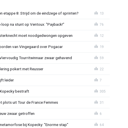
 etappe 8: Strijd om de eindzege of sprinten?
13
e loop na stunt op Ventoux: "Payback!"
76
sterknecht moet noodgedwongen opgeven
12
oorden van Vingegaard over Pogacar
19
: Viervoudig Tourritwinnaar zwaar gehavend
59
lering pokert met Reusser
22
ft leider
7
: Kopecky bestraft
305
t plots uit Tour de France Femmes
31
euw zwaar getroffen
6
metamorfose bij Kopecky: "Enorme stap"
64