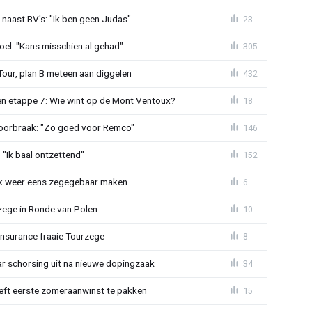
 naast BV's: "Ik ben geen Judas"
23
el: "Kans misschien al gehad"
305
Tour, plan B meteen aan diggelen
432
n etappe 7: Wie wint op de Mont Ventoux?
18
doorbraak: "Zo goed voor Remco"
146
"Ik baal ontzettend"
152
ijk weer eens zegegebaar maken
6
zege in Ronde van Polen
10
Insurance fraaie Tourzege
8
jaar schorsing uit na nieuwe dopingzaak
34
eeft eerste zomeraanwinst te pakken
15