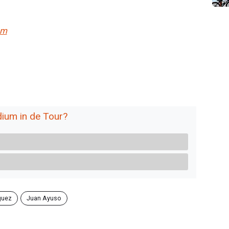
om
dium in de Tour?
guez
Juan Ayuso