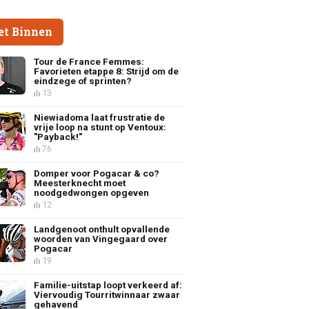
et Binnen
Tour de France Femmes:
Favorieten etappe 8: Strijd om de
eindzege of sprinten?
13
Niewiadoma laat frustratie de
vrije loop na stunt op Ventoux:
"Payback!"
76
Domper voor Pogacar & co?
Meesterknecht moet
noodgedwongen opgeven
12
Landgenoot onthult opvallende
woorden van Vingegaard over
Pogacar
19
Familie-uitstap loopt verkeerd af:
Viervoudig Tourritwinnaar zwaar
gehavend