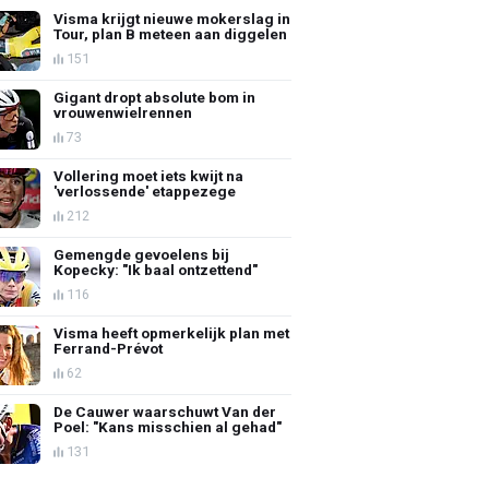
Visma krijgt nieuwe mokerslag in
Tour, plan B meteen aan diggelen
151
Gigant dropt absolute bom in
vrouwenwielrennen
73
Vollering moet iets kwijt na
'verlossende' etappezege
212
Gemengde gevoelens bij
Kopecky: "Ik baal ontzettend"
116
Visma heeft opmerkelijk plan met
Ferrand-Prévot
62
De Cauwer waarschuwt Van der
Poel: "Kans misschien al gehad"
131