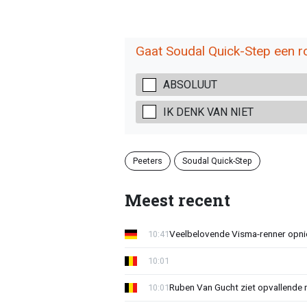
Gaat Soudal Quick-Step een ro
ABSOLUUT
IK DENK VAN NIET
Peeters
Soudal Quick-Step
Meest recent
Veelbelovende Visma-renner opni
10:41
10:01
Ruben Van Gucht ziet opvallende 
10:01