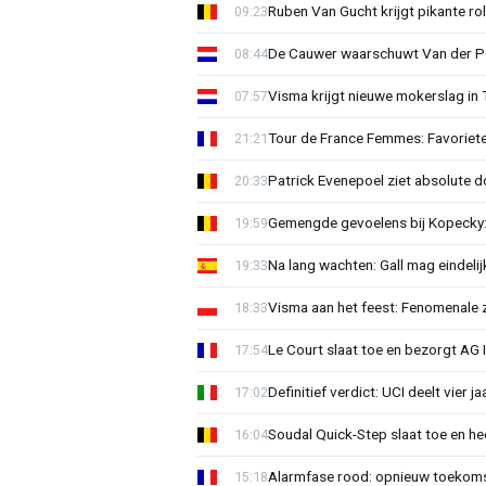
Ruben Van Gucht krijgt pikante rol
09:23
De Cauwer waarschuwt Van der Po
08:44
Visma krijgt nieuwe mokerslag in 
07:57
Tour de France Femmes: Favoriete
21:21
Patrick Evenepoel ziet absolute 
20:33
Gemengde gevoelens bij Kopecky: 
19:59
Na lang wachten: Gall mag eindel
19:33
Visma aan het feest: Fenomenale 
18:33
Le Court slaat toe en bezorgt AG 
17:54
Definitief verdict: UCI deelt vier 
17:02
Soudal Quick-Step slaat toe en h
16:04
Alarmfase rood: opnieuw toekomst
15:18