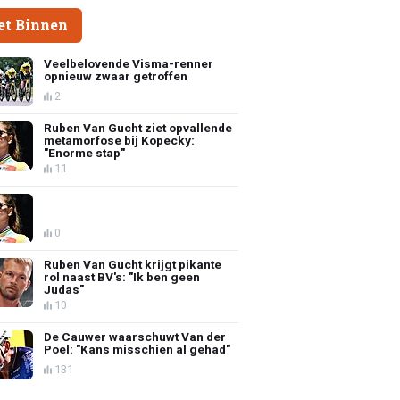
et Binnen
Veelbelovende Visma-renner
opnieuw zwaar getroffen
2
Ruben Van Gucht ziet opvallende
metamorfose bij Kopecky:
"Enorme stap"
11
0
Ruben Van Gucht krijgt pikante
rol naast BV's: "Ik ben geen
Judas"
10
De Cauwer waarschuwt Van der
Poel: "Kans misschien al gehad"
131