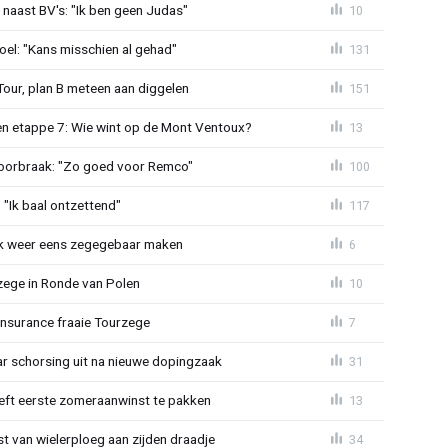
 naast BV's: "Ik ben geen Judas"
10
el: "Kans misschien al gehad"
131
Tour, plan B meteen aan diggelen
151
n etappe 7: Wie wint op de Mont Ventoux?
13
doorbraak: "Zo goed voor Remco"
100
"Ik baal ontzettend"
117
ijk weer eens zegegebaar maken
6
zege in Ronde van Polen
10
Insurance fraaie Tourzege
7
jaar schorsing uit na nieuwe dopingzaak
31
eeft eerste zomeraanwinst te pakken
13
 van wielerploeg aan zijden draadje
34