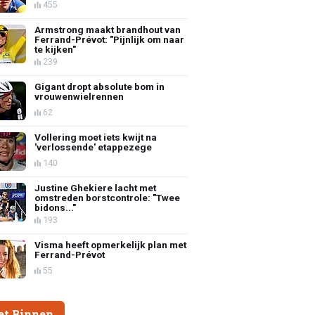
455
Armstrong maakt brandhout van
Ferrand-Prévot: "Pijnlijk om naar
te kijken"
239
Gigant dropt absolute bom in
vrouwenwielrennen
62
Vollering moet iets kwijt na
'verlossende' etappezege
140
Justine Ghekiere lacht met
omstreden borstcontrole: "Twee
bidons..."
193
Visma heeft opmerkelijk plan met
Ferrand-Prévot
55
et Binnen