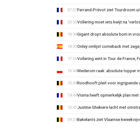
Ferrand-Prévot ziet Tourdroom u
07:57
Vollering moet iets kwijt na 'ver
20:33
Gigant dropt absolute bom in vr
19:44
Onley omlijst comeback met zege,
18:33
Vollering wint in Tour de France, F
17:56
Wederom raak: absolute topper m
16:44
Roodhooft pleit voor ingrijpende 
15:44
Visma heeft opmerkelijk plan met
14:44
Justine Ghekiere lacht met omstre
10:47
Bakelants ziet Vlaamse kweekvijve
09:24