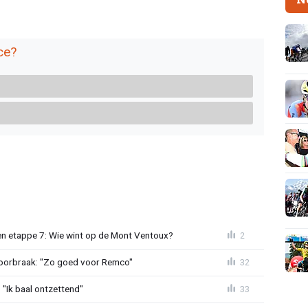
ce?
n etappe 7: Wie wint op de Mont Ventoux?
2
doorbraak: "Zo goed voor Remco"
32
"Ik baal ontzettend"
33