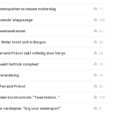
iteenspatten na nieuwe mokerslag
11
lossende' etappezege
140
ouwenwielrennen
62
 Widar toont zich in Burgos
32
errand-Prévot zakt volledig door het ijs
60
aakt hattrick compleet
13
verandering
16
 Ferrand-Prévot
55
den borstcontrole: "Twee bidons..."
193
r verdwijnen: "Erg voor wielersport"
8