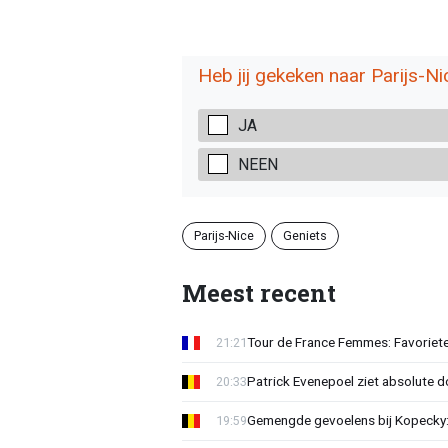
Heb jij gekeken naar Parijs-Ni
JA
NEEN
Parijs-Nice
Geniets
Meest recent
Tour de France Femmes: Favoriete
21:21
Patrick Evenepoel ziet absolute 
20:33
Gemengde gevoelens bij Kopecky: 
19:59