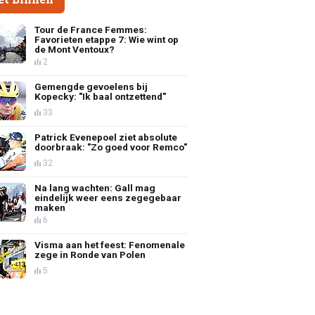
Tour de France Femmes:
Favorieten etappe 7: Wie wint op
de Mont Ventoux?
2
Gemengde gevoelens bij
Kopecky: "Ik baal ontzettend"
33
Patrick Evenepoel ziet absolute
doorbraak: "Zo goed voor Remco"
32
Na lang wachten: Gall mag
eindelijk weer eens zegegebaar
maken
6
Visma aan het feest: Fenomenale
zege in Ronde van Polen
5