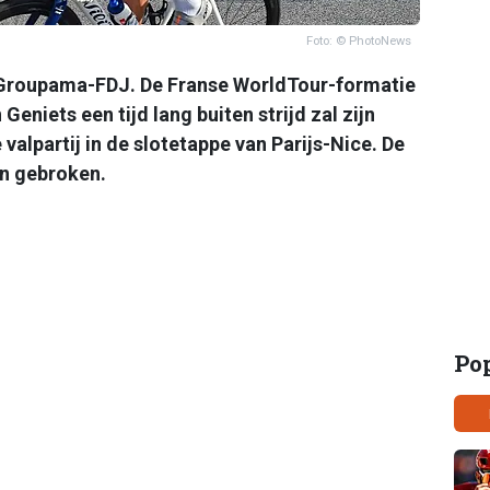
Foto: © PhotoNews
 Groupama-FDJ. De Franse WorldTour-formatie
eniets een tijd lang buiten strijd zal zijn
 valpartij in de slotetappe van Parijs-Nice. De
en gebroken.
Po