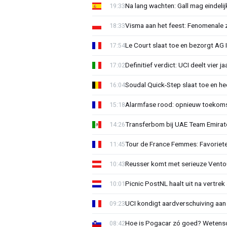
Na lang wachten: Gall mag eindel
19:33
Visma aan het feest: Fenomenale 
18:33
Le Court slaat toe en bezorgt AG 
17:54
Definitief verdict: UCI deelt vier 
17:02
Soudal Quick-Step slaat toe en h
16:04
Alarmfase rood: opnieuw toekomst
15:18
Transferbom bij UAE Team Emirate
14:26
Tour de France Femmes: Favoriete
11:45
Reusser komt met serieuze Vento
10:43
Picnic PostNL haalt uit na vertrek
10:01
UCI kondigt aardverschuiving aan
09:23
Hoe is Pogacar zó goed? Wetensc
08:42