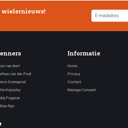
e wielernieuws!
enners
Informatie
ut van Aert
Home
thieu van der Poel
Privacy
mco Evenepoel
Contact
tte Kopecky
Manage Consent
dej Pogacar
ibau Nys