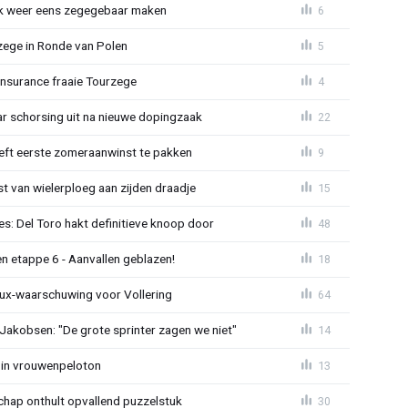
ijk weer eens zegegebaar maken
6
zege in Ronde van Polen
5
Insurance fraaie Tourzege
4
jaar schorsing uit na nieuwe dopingzaak
22
eeft eerste zomeraanwinst te pakken
9
 van wielerploeg aan zijden draadje
15
s: Del Toro hakt definitieve knoop door
48
n etappe 6 - Aanvallen geblazen!
18
ux-waarschuwing voor Vollering
64
 Jakobsen: "De grote sprinter zagen we niet"
14
 in vrouwenpeloton
13
hap onthult opvallend puzzelstuk
30