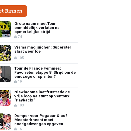
et Binnen
Grote naam moet Tour
onmiddellijk verlaten na
opmerkelijke strijd
74
Visma mag juichen: Superster
slaat weer toe
105
Tour de France Femmes:
Favorieten etappe 8: Strijd om de
eindzege of sprinten?
19
Niewiadoma laat frustratie de
vrije loop na stunt op Ventoux:
"Payback!"
103
Domper voor Pogacar & co?
Meesterknecht moet
noodgedwongen opgeven
16