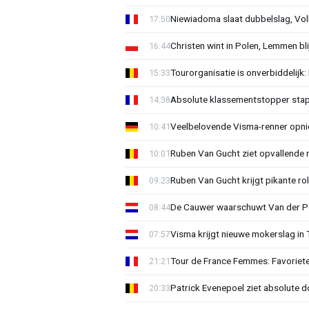
Niewiadoma slaat dubbelslag, Vol
17:50
Christen wint in Polen, Lemmen blij
16:44
Tourorganisatie is onverbiddelijk
15:33
Absolute klassementstopper stap
14:38
Veelbelovende Visma-renner opni
10:41
Ruben Van Gucht ziet opvallende 
10:01
Ruben Van Gucht krijgt pikante rol
09:23
De Cauwer waarschuwt Van der Po
08:44
Visma krijgt nieuwe mokerslag in 
07:57
Tour de France Femmes: Favoriete
21:21
Patrick Evenepoel ziet absolute 
20:33