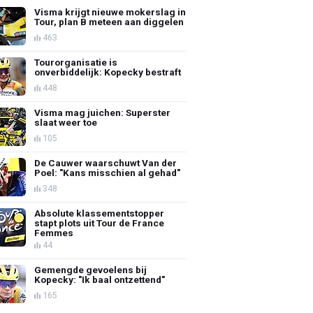
Visma krijgt nieuwe mokerslag in
Tour, plan B meteen aan diggelen
463
Tourorganisatie is
onverbiddelijk: Kopecky bestraft
448
Visma mag juichen: Superster
slaat weer toe
105
De Cauwer waarschuwt Van der
Poel: "Kans misschien al gehad"
348
Absolute klassementstopper
stapt plots uit Tour de France
Femmes
44
Gemengde gevoelens bij
Kopecky: "Ik baal ontzettend"
165