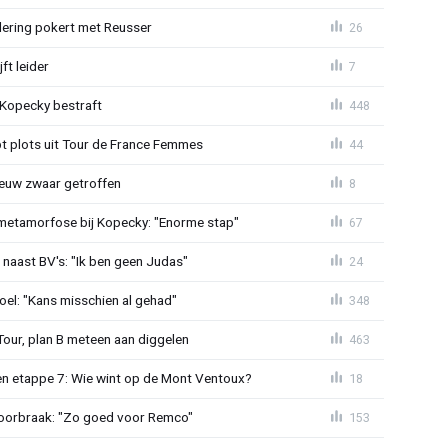
lering pokert met Reusser
26
ft leider
7
: Kopecky bestraft
448
t plots uit Tour de France Femmes
44
euw zwaar getroffen
8
metamorfose bij Kopecky: "Enorme stap"
67
 naast BV's: "Ik ben geen Judas"
24
el: "Kans misschien al gehad"
348
Tour, plan B meteen aan diggelen
463
n etappe 7: Wie wint op de Mont Ventoux?
18
doorbraak: "Zo goed voor Remco"
153