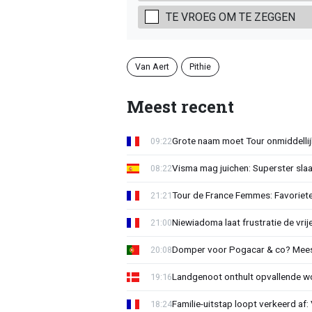
TE VROEG OM TE ZEGGEN
Van Aert
Pithie
Meest recent
Grote naam moet Tour onmiddellijk
09:22
Visma mag juichen: Superster slaa
08:22
Tour de France Femmes: Favorieten
21:21
Niewiadoma laat frustratie de vrij
21:00
Domper voor Pogacar & co? Mee
20:08
Landgenoot onthult opvallende w
19:16
Familie-uitstap loopt verkeerd af
18:24