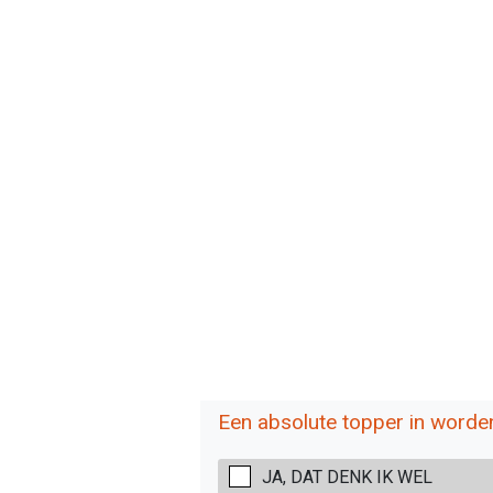
Een absolute topper in worde
JA, DAT DENK IK WEL