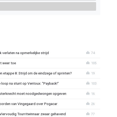
 verlaten na opmerkelijke strijd
74
t weer toe
105
 etappe 8: Strijd om de eindzege of sprinten?
19
e loop na stunt op Ventoux: "Payback!"
103
sterknecht moet noodgedwongen opgeven
16
oorden van Vingegaard over Pogacar
26
: Viervoudig Tourritwinnaar zwaar gehavend
77