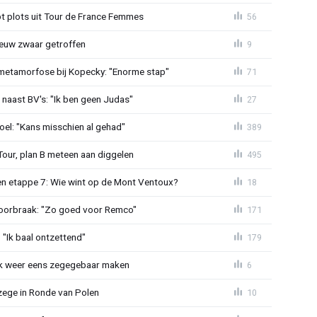
t plots uit Tour de France Femmes
56
euw zwaar getroffen
9
metamorfose bij Kopecky: "Enorme stap"
71
 naast BV's: "Ik ben geen Judas"
27
el: "Kans misschien al gehad"
389
Tour, plan B meteen aan diggelen
495
n etappe 7: Wie wint op de Mont Ventoux?
18
doorbraak: "Zo goed voor Remco"
171
"Ik baal ontzettend"
179
ijk weer eens zegegebaar maken
6
zege in Ronde van Polen
10