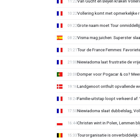
Van Gucht en Beyen kraken Voller
11:22
Vollering komt met opmerkelijke 
10:22
Grote naam moet Tour onmiddellijk
09:22
Visma mag juichen: Superster slaa
08:22
Tour de France Femmes: Favorieten
21:21
Niewiadoma laat frustratie de vrij
21:00
Domper voor Pogacar & co? Mee
20:08
Landgenoot onthult opvallende w
19:16
Familie-uitstap loopt verkeerd af
18:24
Niewiadoma slaat dubbelslag, Vol
17:50
Christen wint in Polen, Lemmen blij
16:44
Tourorganisatie is onverbiddelijk
15:33