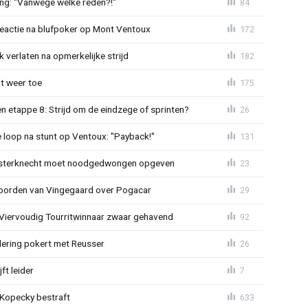
ing: "Vanwege welke reden?!"
84
reactie na blufpoker op Mont Ventoux
172
 verlaten na opmerkelijke strijd
182
t weer toe
175
 etappe 8: Strijd om de eindzege of sprinten?
26
e loop na stunt op Ventoux: "Payback!"
131
sterknecht moet noodgedwongen opgeven
23
oorden van Vingegaard over Pogacar
29
: Viervoudig Tourritwinnaar zwaar gehavend
92
lering pokert met Reusser
26
ft leider
7
: Kopecky bestraft
633