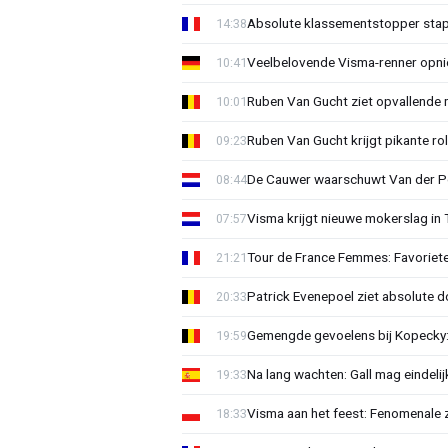
Absolute klassementstopper stap
14:38
Veelbelovende Visma-renner opni
10:41
Ruben Van Gucht ziet opvallende 
10:01
Ruben Van Gucht krijgt pikante rol
09:23
De Cauwer waarschuwt Van der Po
08:44
Visma krijgt nieuwe mokerslag in 
07:57
Tour de France Femmes: Favoriete
21:21
Patrick Evenepoel ziet absolute 
20:33
Gemengde gevoelens bij Kopecky: 
19:59
Na lang wachten: Gall mag eindel
19:33
Visma aan het feest: Fenomenale 
18:33