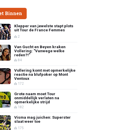
et Binnen
Klepper van jewelste stapt plots
uit Tour de France Femmes
2
Van Gucht en Beyen kraken
Vollering: "Vanwege welke
reden?!"
84
Vollering komt met opmerkelijke
reactie na blufpoker op Mont
Ventoux
172
Grote naam moet Tour
onmiddellijk verlaten na
opmerkelijke strijd
182
Visma mag juichen: Superster
slaat weer toe
175