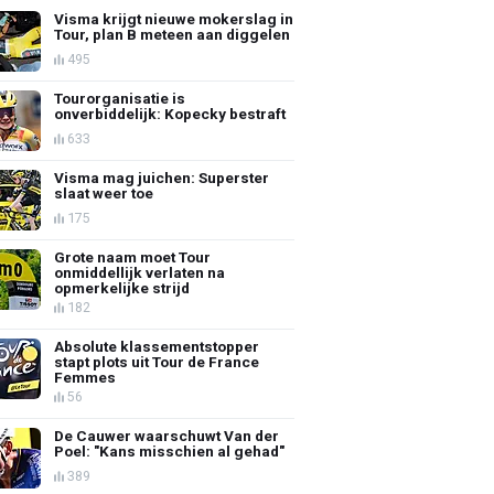
Visma krijgt nieuwe mokerslag in
Tour, plan B meteen aan diggelen
495
Tourorganisatie is
onverbiddelijk: Kopecky bestraft
633
Visma mag juichen: Superster
slaat weer toe
175
Grote naam moet Tour
onmiddellijk verlaten na
opmerkelijke strijd
182
Absolute klassementstopper
stapt plots uit Tour de France
Femmes
56
De Cauwer waarschuwt Van der
Poel: "Kans misschien al gehad"
389