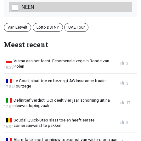
NEEN
Van Eetvelt
Lotto DSTNY
UAE Tour
Meest recent
Visma aan het feest: Fenomenale zege in Ronde van
2
Polen
18:33
Le Court slaat toe en bezorgt AG Insurance fraaie
3
Tourzege
17:54
Definitief verdict: UCI deelt vier jaar schorsing uit na
17
nieuwe dopingzaak
17:02
Soudal Quick-Step slaat toe en heeft eerste
5
zomeraanwinst te pakken
16:04
Alarmfase rood: opnieuw toekomst van wielerploeg aan