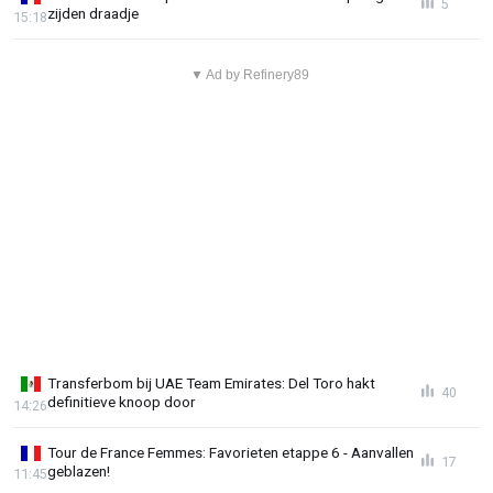
5
zijden draadje
15:18
▼ Ad by Refinery89
Transferbom bij UAE Team Emirates: Del Toro hakt
40
definitieve knoop door
14:26
Tour de France Femmes: Favorieten etappe 6 - Aanvallen
17
geblazen!
11:45