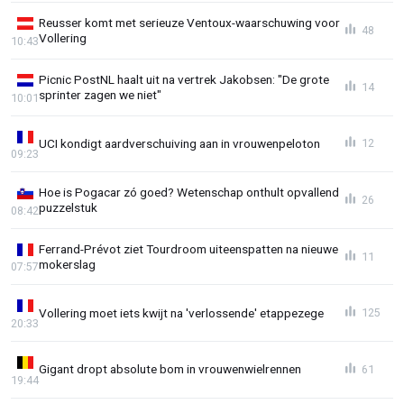
Reusser komt met serieuze Ventoux-waarschuwing voor
48
Vollering
10:43
Picnic PostNL haalt uit na vertrek Jakobsen: "De grote
14
sprinter zagen we niet"
10:01
UCI kondigt aardverschuiving aan in vrouwenpeloton
12
09:23
Hoe is Pogacar zó goed? Wetenschap onthult opvallend
26
puzzelstuk
08:42
Ferrand-Prévot ziet Tourdroom uiteenspatten na nieuwe
11
mokerslag
07:57
Vollering moet iets kwijt na 'verlossende' etappezege
125
20:33
Gigant dropt absolute bom in vrouwenwielrennen
61
19:44