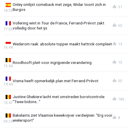
Onley omlijst comeback met zege, Widar toont zich in
31
Burgos
18:33
Vollering wint in Tour de France, Ferrand-Prévot zakt
60
volledig door het ijs
17:56
Wederom raak: absolute topper maakt hattrick compleet
13
16:44
Roodhooft pleit voor ingrijpende verandering
15
15:44
Visma heeft opmerkelijk plan met Ferrand-Prévot
55
14:44
Justine Ghekiere lacht met omstreden borstcontrole:
186
"Twee bidons..."
10:47
Bakelants ziet Vlaamse kweekvijver verdwijnen: "Erg voor
8
wielersport"
09:24