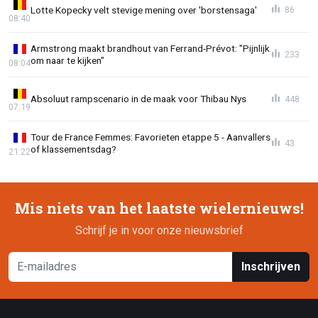
Lotte Kopecky velt stevige mening over 'borstensaga'
86
08:40
Armstrong maakt brandhout van Ferrand-Prévot: "Pijnlijk
233
om naar te kijken"
08:04
Absoluut rampscenario in de maak voor Thibau Nys
448
07:19
Tour de France Femmes: Favorieten etappe 5 - Aanvallers
43
of klassementsdag?
21:22
Mis niets van het laatste wielernieuws!
Schrijf je in voor onze nieuwsbrief
Inschrijven