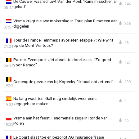
De Cauwer waarschuwt Van der Poel: "Kans misschien al
246
gehad"
08:44
Visma krijgt nieuwe mokerslag in Tour, plan B meteen aan
366
diggelen
07:57
Tour de France Femmes: Favorieten etappe 7: Wie wint
18
op de Mont Ventoux?
21:21
Patrick Evenepoel ziet absolute doorbraak: "Zo goed
127
voor Remco"
20:33
Gemengde gevoelens bij Kopecky: "Ik baal ontzettend"
139
19:59
Na lang wachten: Gall mag eindelijk weer eens
6
zegegebaar maken
19:33
Visma aan het feest: Fenomenale zege in Ronde van
10
Polen
18:33
Le Court slaat toe en bezorgt AG Insurance fraaie