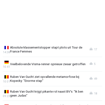
Absolute klassementstopper stapt plots uit Tour de
17
France Femmes
14:38
Veelbelovende Visma-renner opnieuw zwaar getroffen
5
10:41
Ruben Van Gucht ziet opvallende metamorfose bij
49
Kopecky: "Enorme stap"
10:01
Ruben Van Gucht krijgt pikante rol naast BV's: "Ik ben
18
geen Judas"
09:23