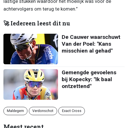
lastige stukken waardoor het moeilijk was voor de
achtervolgers om terug te komen.”
🚀 Iedereen leest dit nu
De Cauwer waarschuwt
Van der Poel: "Kans
misschien al gehad"
Gemengde gevoelens
bij Kopecky: "Ik baal
ontzettend"
Maldegem
Verdonschot
Exact Cross
Meest recent