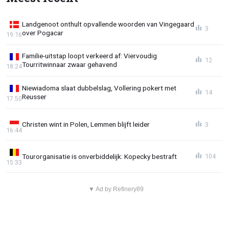
Landgenoot onthult opvallende woorden van Vingegaard
3
over Pogacar
19:16
Familie-uitstap loopt verkeerd af: Viervoudig
12
Tourritwinnaar zwaar gehavend
18:24
Niewiadoma slaat dubbelslag, Vollering pokert met
14
Reusser
17:50
Christen wint in Polen, Lemmen blijft leider
3
16:44
Tourorganisatie is onverbiddelijk: Kopecky bestraft
104
15:33
▼ Ad by Refinery89