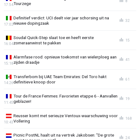
8
Tourzege
17:54
Definitief verdict: UCI deelt vier jaar schorsing uit na
32
nieuwe dopingzaak
17:02
Soudal Quick-Step slaat toe en heeft eerste
15
zomeraanwinst te pakken
16:04
Alarmfase rood: opnieuw toekomst van wielerploeg aan
41
zijden draadje
15:18
Transferbom bij UAE Team Emirates: Del Toro hakt
61
definitieve knoop door
14:26
Tour de France Femmes: Favorieten etappe 6 - Aanvallen
19
geblazen!
11:45
Reusser komt met serieuze Ventoux-waarschuwing voor
168
Vollering
10:43
Picnic PostNL haalt uit na vertrek Jakobsen: "De grote
24