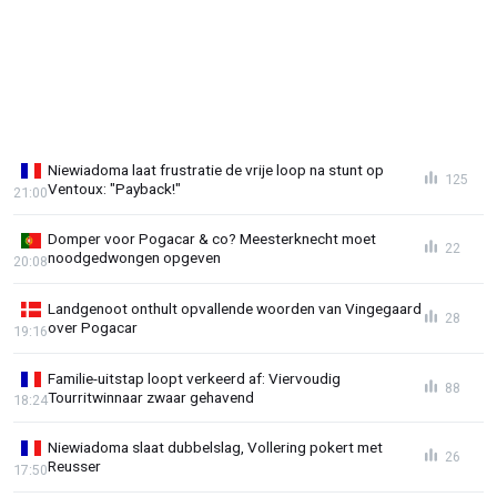
Niewiadoma laat frustratie de vrije loop na stunt op
125
Ventoux: "Payback!"
21:00
Domper voor Pogacar & co? Meesterknecht moet
22
noodgedwongen opgeven
20:08
Landgenoot onthult opvallende woorden van Vingegaard
28
over Pogacar
19:16
Familie-uitstap loopt verkeerd af: Viervoudig
88
Tourritwinnaar zwaar gehavend
18:24
Niewiadoma slaat dubbelslag, Vollering pokert met
26
Reusser
17:50