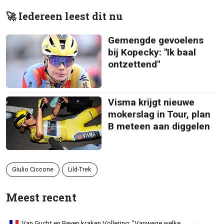
🚀 Iedereen leest dit nu
Gemengde gevoelens
bij Kopecky: "Ik baal
ontzettend"
Visma krijgt nieuwe
mokerslag in Tour, plan
B meteen aan diggelen
Giulio Ciccone
Lild-Trek
Meest recent
Van Gucht en Beyen kraken Vollering: "Vanwege welke