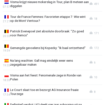
Visma krijgt nieuwe mokerslag in Tour, plan B meteen aan
491
diggelen
07:57
Tour de France Femmes: Favorieten etappe 7: Wie wint
18
op de Mont Ventoux?
21:21
Patrick Evenepoel ziet absolute doorbraak: "Zo goed
171
voor Remco"
20:33
Gemengde gevoelens bij Kopecky: "Ik baal ontzettend"
172
19:59
Na lang wachten: Gall mag eindelijk weer eens
6
zegegebaar maken
19:33
Visma aan het feest: Fenomenale zege in Ronde van
10
Polen
18:33
Le Court slaat toe en bezorgt AG Insurance fraaie
8
Tourzege
17:54
Definitief verdict: UCI deelt vier jaar schorsing uit na