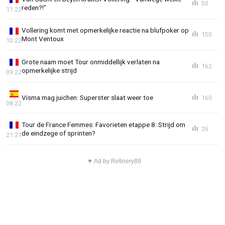
50
reden?!"
11:22
Vollering komt met opmerkelijke reactie na blufpoker op
150
Mont Ventoux
10:22
Grote naam moet Tour onmiddellijk verlaten na
162
opmerkelijke strijd
09:22
Visma mag juichen: Superster slaat weer toe
160
08:22
Tour de France Femmes: Favorieten etappe 8: Strijd om
26
de eindzege of sprinten?
21:21
▼ Ad by Refinery89