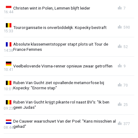
Christen wint in Polen, Lemmen blijft leider
7
16:44
Tourorganisatie is onverbiddelijk: Kopecky bestraft
590
15:33
Absolute klassementstopper stapt plots uit Tour de
52
France Femmes
14:38
Veelbelovende Visma-renner opnieuw zwaar getroffen
9
10:41
Ruben Van Gucht ziet opvallende metamorfose bij
70
Kopecky: "Enorme stap"
10:01
Ruben Van Gucht krijgt pikante rol naast BV's: "Ik ben
25
geen Judas"
09:23
De Cauwer waarschuwt Van der Poel: "Kans misschien al
377
gehad"
08:44