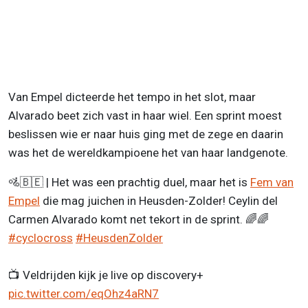
Van Empel dicteerde het tempo in het slot, maar
Alvarado beet zich vast in haar wiel. Een sprint moest
beslissen wie er naar huis ging met de zege en daarin
was het de wereldkampioene het van haar landgenote.
🚵🇧🇪 | Het was een prachtig duel, maar het is
Fem van
Empel
die mag juichen in Heusden-Zolder! Ceylin del
Carmen Alvarado komt net tekort in de sprint. 🌈🌈
#cyclocross
#HeusdenZolder
📺 Veldrijden kijk je live op discovery+
pic.twitter.com/eqOhz4aRN7