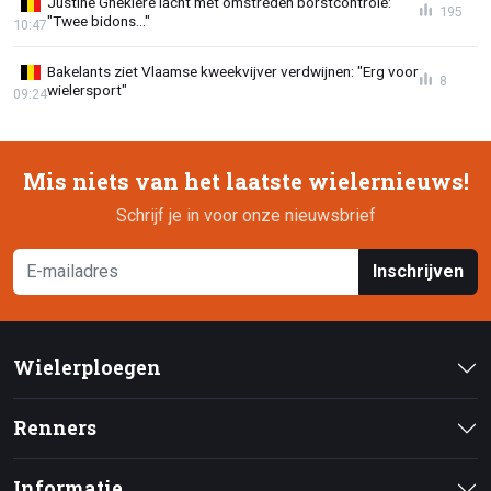
Justine Ghekiere lacht met omstreden borstcontrole:
195
"Twee bidons..."
10:47
Bakelants ziet Vlaamse kweekvijver verdwijnen: "Erg voor
8
wielersport"
09:24
Mis niets van het laatste wielernieuws!
Schrijf je in voor onze nieuwsbrief
Inschrijven
Wielerploegen
Renners
Informatie