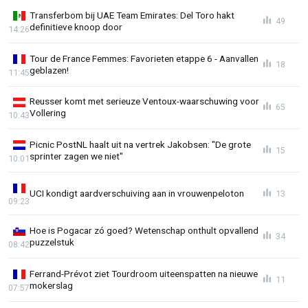
Transferbom bij UAE Team Emirates: Del Toro hakt
49
definitieve knoop door
14:26
Tour de France Femmes: Favorieten etappe 6 - Aanvallen
18
geblazen!
11:45
Reusser komt met serieuze Ventoux-waarschuwing voor
65
Vollering
10:43
Picnic PostNL haalt uit na vertrek Jakobsen: "De grote
15
sprinter zagen we niet"
10:01
UCI kondigt aardverschuiving aan in vrouwenpeloton
13
09:23
Hoe is Pogacar zó goed? Wetenschap onthult opvallend
34
puzzelstuk
08:42
Ferrand-Prévot ziet Tourdroom uiteenspatten na nieuwe
11
mokerslag
07:57