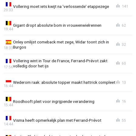
Vollering moet iets kwijt na 'verlossende' etappezege
141
20:33
Gigant dropt absolute bom in vrouwenwielrennen
62
19:44
Onley omlijst comeback met zege, Widar toont zich in
32
Burgos
18:33
Vollering wint in Tour de France, Ferrand-Prévot zakt
60
volledig door het ijs
17:56
Wederom raak: absolute topper maakt hattrick compleet
13
16:44
Roodhooft pleit voor ingrijpende verandering
16
15:44
Visma heeft opmerkelijk plan met Ferrand-Prévot
55
14:44