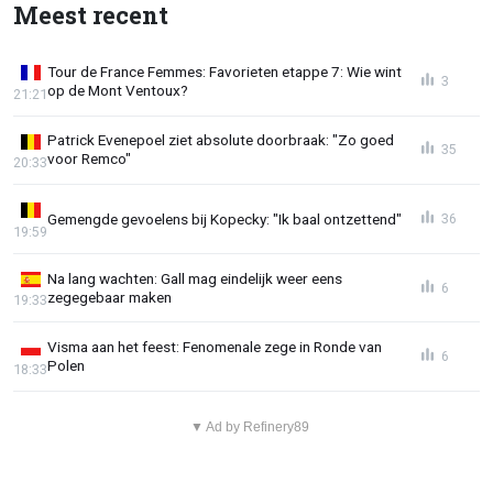
Meest recent
Tour de France Femmes: Favorieten etappe 7: Wie wint
3
op de Mont Ventoux?
21:21
Patrick Evenepoel ziet absolute doorbraak: "Zo goed
35
voor Remco"
20:33
Gemengde gevoelens bij Kopecky: "Ik baal ontzettend"
36
19:59
Na lang wachten: Gall mag eindelijk weer eens
6
zegegebaar maken
19:33
Visma aan het feest: Fenomenale zege in Ronde van
6
Polen
18:33
▼ Ad by Refinery89