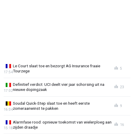
Le Court slaat toe en bezorgt AG Insurance fraaie
5
Tourzege
17:54
Definitief verdict: UCI deelt vier jaar schorsing uit na
23
nieuwe dopingzaak
17:02
Soudal Quick-Step slaat toe en heeft eerste
9
zomeraanwinst te pakken
16:04
Alarmfase rood: opnieuw toekomst van wielerploeg aan
16
zijden draadje
15:18