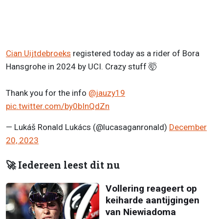
Cian Uijtdebroeks
registered today as a rider of Bora
Hansgrohe in 2024 by UCI. Crazy stuff 🤯
Thank you for the info
@jauzy19
pic.twitter.com/by0bInQdZn
— Lukáš Ronald Lukács (@lucasaganronald)
December
20, 2023
🚀 Iedereen leest dit nu
Vollering reageert op
keiharde aantijgingen
van Niewiadoma