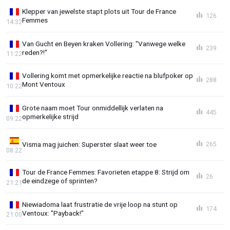
Klepper van jewelste stapt plots uit Tour de France
126
Femmes
14:32
Van Gucht en Beyen kraken Vollering: "Vanwege welke
239
reden?!"
11:22
Vollering komt met opmerkelijke reactie na blufpoker op
288
Mont Ventoux
10:22
Grote naam moet Tour onmiddellijk verlaten na
445
opmerkelijke strijd
09:22
Visma mag juichen: Superster slaat weer toe
265
08:22
Tour de France Femmes: Favorieten etappe 8: Strijd om
26
de eindzege of sprinten?
21:21
Niewiadoma laat frustratie de vrije loop na stunt op
174
Ventoux: "Payback!"
21:00