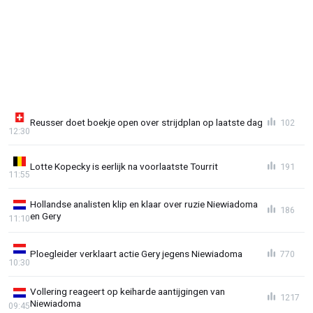
Reusser doet boekje open over strijdplan op laatste dag
102
12:30
Lotte Kopecky is eerlijk na voorlaatste Tourrit
191
11:55
Hollandse analisten klip en klaar over ruzie Niewiadoma
186
en Gery
11:10
Ploegleider verklaart actie Gery jegens Niewiadoma
770
10:30
Vollering reageert op keiharde aantijgingen van
1217
Niewiadoma
09:45