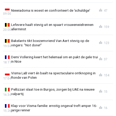
Niewiadoma is woest en confronteert de 'schuldige'
47
09:00
Lefevere haalt stevig uit en spaart vrouwenwielrennen
159
allerminst
20:00
Bakelants tikt boezemvriend Van Aert stevig op de
123
vingers: "Not done!"
19:04
Demi Vollering keert het helemaal om en pakt de gele trui
37
in Nice
18:11
Visma LaB viert én baalt na spectaculaire ontknoping in
154
Ronde van Polen
17:04
Pellizzari slaat toe in Burgos, zorgen bij UAE na nieuwe
15
valpartij
16:34
Klap voor Visma-familie: ernstig ongeval treft amper 16-
16
jarige renner
15:26