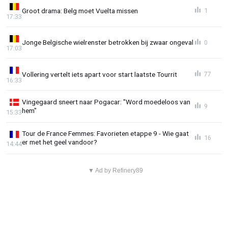
Groot drama: Belg moet Vuelta missen
1
17:33
Jonge Belgische wielrenster betrokken bij zwaar ongeval
0
17:03
Vollering vertelt iets apart voor start laatste Tourrit
77
16:33
Vingegaard sneert naar Pogacar: "Word moedeloos van
9
hem"
15:33
Tour de France Femmes: Favorieten etappe 9 - Wie gaat
16
er met het geel vandoor?
14:44
▼ Ad by Refinery89